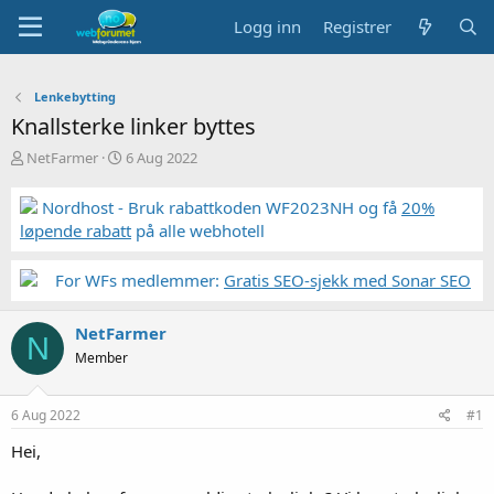
Logg inn
Registrer
Lenkebytting
Knallsterke linker byttes
T
S
NetFarmer
6 Aug 2022
r
t
å
a
Nordhost - Bruk rabattkoden WF2023NH og få
20%
d
r
løpende rabatt
på alle webhotell
s
t
t
d
a
a
For WFs medlemmer:
Gratis SEO-sjekk med Sonar SEO
r
t
t
o
NetFarmer
e
N
r
Member
6 Aug 2022
#1
Hei,