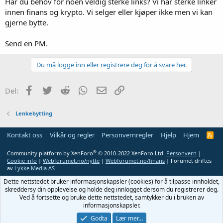
Har du behov for noen veldig sterke links? Vi har sterke linker
innen finans og krypto. Vi selger eller kjøper ikke men vi kan
gjerne bytte.
Send en PM.
Du må logge inn eller registrere deg for å svare her.
Facebook
Twitter
Reddit
WhatsApp
E-post
Link
Del:
Lenkebytting
Kontakt oss
Vilkår og regler
Personvernregler
Hjelp
Hjem
R
S
S
®
Community platform by XenForo
© 2010-2022 XenForo Ltd.
Personvern
|
Cookie info
|
Webforumet.no/nytte
|
Webforumet.no/finans
| Forumet driftes
av
Lykke Media AS
Dette nettstedet bruker informasjonskapsler (cookies) for å tilpasse innholdet,
skreddersy din opplevelse og holde deg innlogget dersom du registrerer deg.
Ved å fortsette og bruke dette nettstedet, samtykker du i bruken av
informasjonskapsler.
Godta
Lær mer…