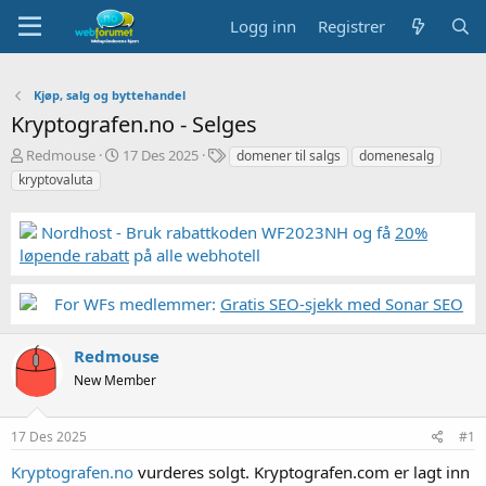
Logg inn
Registrer
Kjøp, salg og byttehandel
Kryptografen.no - Selges
T
S
S
Redmouse
17 Des 2025
domener til salgs
domenesalg
r
t
t
kryptovaluta
å
a
i
d
r
k
Nordhost - Bruk rabattkoden WF2023NH og få
20%
s
t
k
t
d
o
løpende rabatt
på alle webhotell
a
a
r
r
t
d
For WFs medlemmer:
Gratis SEO-sjekk med Sonar SEO
t
o
e
r
Redmouse
New Member
17 Des 2025
#1
Kryptografen.no
vurderes solgt. Kryptografen.com er lagt inn