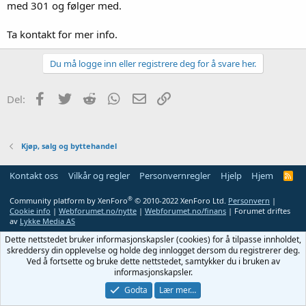
med 301 og følger med.
Ta kontakt for mer info.
Du må logge inn eller registrere deg for å svare her.
Facebook
Twitter
Reddit
WhatsApp
E-post
Link
Del:
Kjøp, salg og byttehandel
Kontakt oss
Vilkår og regler
Personvernregler
Hjelp
Hjem
R
S
S
®
Community platform by XenForo
© 2010-2022 XenForo Ltd.
Personvern
|
Cookie info
|
Webforumet.no/nytte
|
Webforumet.no/finans
| Forumet driftes
av
Lykke Media AS
Dette nettstedet bruker informasjonskapsler (cookies) for å tilpasse innholdet,
skreddersy din opplevelse og holde deg innlogget dersom du registrerer deg.
Ved å fortsette og bruke dette nettstedet, samtykker du i bruken av
informasjonskapsler.
Godta
Lær mer…