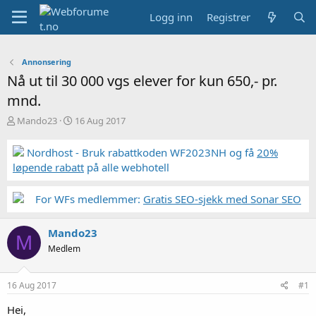
Logg inn
Registrer
Annonsering
Nå ut til 30 000 vgs elever for kun 650,- pr.
mnd.
T
S
Mando23
16 Aug 2017
r
t
å
a
Nordhost - Bruk rabattkoden WF2023NH og få
20%
d
r
løpende rabatt
på alle webhotell
s
t
t
d
a
a
For WFs medlemmer:
Gratis SEO-sjekk med Sonar SEO
r
t
t
o
Mando23
e
M
r
Medlem
16 Aug 2017
#1
Hei,