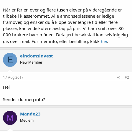
Når er ferien over og flere tusen elever på videregående er
tilbake i klasserommet. Alle annonseplassene er ledige
framover, og ønsker du å kjøpe over lengre tid eller flere
plasser, kan vi diskutere avslag på pris. Vi har i snitt over 30
000 brukere hver måned. Detaljert besøkstall kan selvfølgelig
gis over mail. For mer info, eller bestilling, klikk
her
.
eindomsinvest
E
New Member
17 Aug 2017
#2
Hei
Sender du meg info?
Mando23
M
Medlem