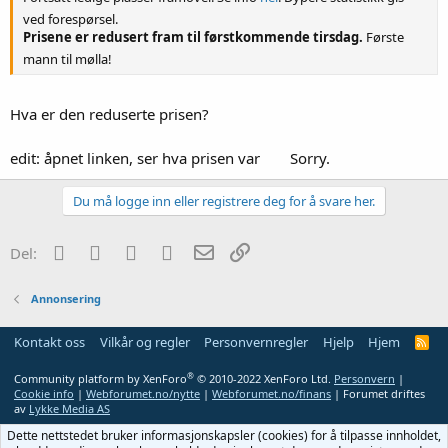
ved forespørsel.
Prisene er redusert fram til førstkommende tirsdag.
Første
mann til mølla!
Hva er den reduserte prisen?
edit: åpnet linken, ser hva prisen var
Sorry.
Du må logge inn eller registrere deg for å svare her.
Facebook
Twitter
Reddit
WhatsApp
E-post
Link
Del:
Annonsering
Kontakt oss
Vilkår og regler
Personvernregler
Hjelp
Hjem
R
S
S
®
Community platform by XenForo
© 2010-2022 XenForo Ltd.
Personvern
|
Cookie info
|
Webforumet.no/nytte
|
Webforumet.no/finans
| Forumet driftes
av
Lykke Media AS
Dette nettstedet bruker informasjonskapsler (cookies) for å tilpasse innholdet,