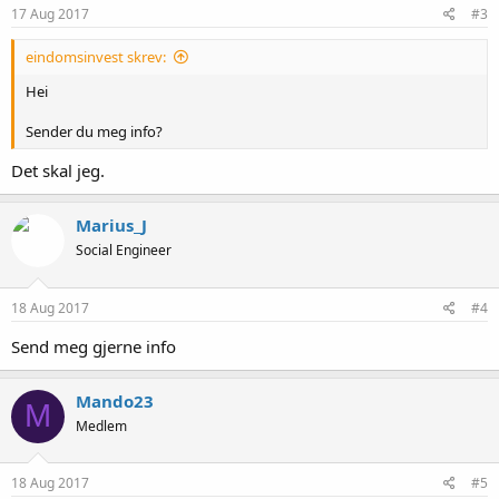
17 Aug 2017
#3
eindomsinvest skrev:
Hei
Sender du meg info?
Det skal jeg.
Marius_J
Social Engineer
18 Aug 2017
#4
Send meg gjerne info
Mando23
M
Medlem
18 Aug 2017
#5