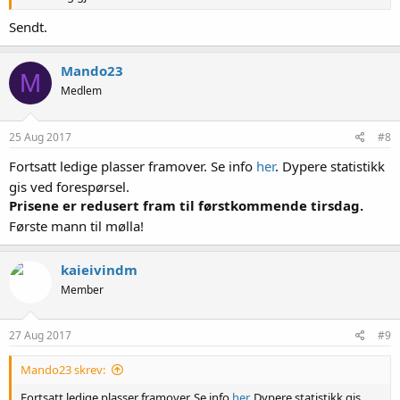
Sendt.
Mando23
M
Medlem
25 Aug 2017
#8
Fortsatt ledige plasser framover. Se info
her
. Dypere statistikk
gis ved forespørsel.
Prisene er redusert fram til førstkommende tirsdag.
Første mann til mølla!
kaieivindm
Member
27 Aug 2017
#9
Mando23 skrev:
Fortsatt ledige plasser framover. Se info
her
. Dypere statistikk gis