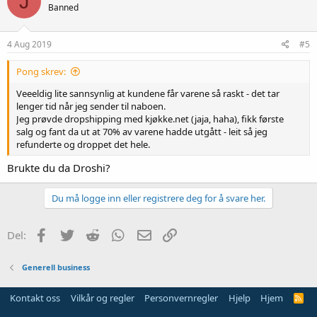
J
Banned
4 Aug 2019
#5
Pong skrev:
Veeeldig lite sannsynlig at kundene får varene så raskt - det tar
lenger tid når jeg sender til naboen.
Jeg prøvde dropshipping med kjøkke.net (jaja, haha), fikk første
salg og fant da ut at 70% av varene hadde utgått - leit så jeg
refunderte og droppet det hele.
Brukte du da Droshi?
Du må logge inn eller registrere deg for å svare her.
Facebook
Twitter
Reddit
WhatsApp
E-post
Link
Del:
Generell business
Kontakt oss
Vilkår og regler
Personvernregler
Hjelp
Hjem
R
S