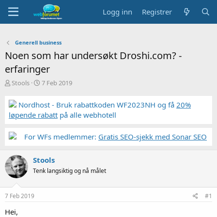
Logg inn
Registrer
Generell business
Noen som har undersøkt Droshi.com? -
erfaringer
T
S
Stools
7 Feb 2019
r
t
å
a
Nordhost - Bruk rabattkoden WF2023NH og få
20%
d
r
løpende rabatt
på alle webhotell
s
t
t
d
a
a
For WFs medlemmer:
Gratis SEO-sjekk med Sonar SEO
r
t
t
o
Stools
e
r
Tenk langsiktig og nå målet
7 Feb 2019
#1
Hei,