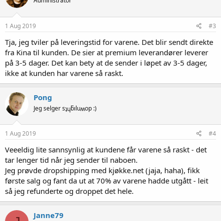
Administrator
1 Aug 2019
#3
Tja, jeg tviler på leveringstid for varene. Det blir sendt direkte
fra Kina til kunden. De sier at premium leverandører leverer
på 3-5 dager. Det kan bety at de sender i løpet av 3-5 dager,
ikke at kunden har varene så raskt.
Pong
Jeg selger sʇɥƃıluʍop :)
1 Aug 2019
#4
Veeeldig lite sannsynlig at kundene får varene så raskt - det
tar lenger tid når jeg sender til naboen.
Jeg prøvde dropshipping med kjøkke.net (jaja, haha), fikk
første salg og fant da ut at 70% av varene hadde utgått - leit
så jeg refunderte og droppet det hele.
Janne79