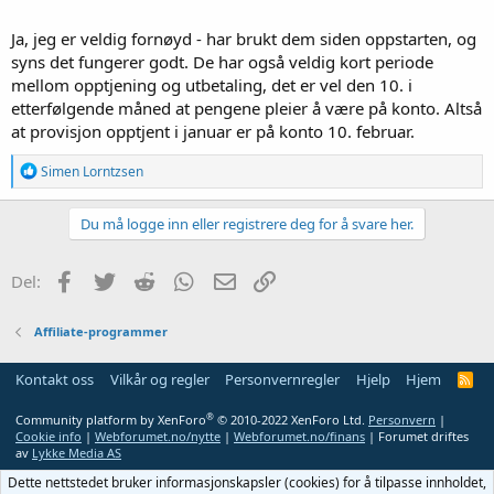
Ja, jeg er veldig fornøyd - har brukt dem siden oppstarten, og
syns det fungerer godt. De har også veldig kort periode
mellom opptjening og utbetaling, det er vel den 10. i
etterfølgende måned at pengene pleier å være på konto. Altså
at provisjon opptjent i januar er på konto 10. februar.
R
Simen Lorntzsen
e
a
k
Du må logge inn eller registrere deg for å svare her.
s
j
o
Facebook
Twitter
Reddit
WhatsApp
E-post
Link
Del:
n
e
r
Affiliate-programmer
:
Kontakt oss
Vilkår og regler
Personvernregler
Hjelp
Hjem
R
S
S
®
Community platform by XenForo
© 2010-2022 XenForo Ltd.
Personvern
|
Cookie info
|
Webforumet.no/nytte
|
Webforumet.no/finans
| Forumet driftes
av
Lykke Media AS
Dette nettstedet bruker informasjonskapsler (cookies) for å tilpasse innholdet,