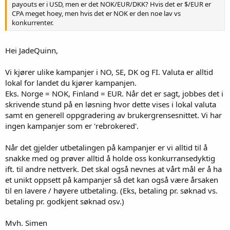
payouts er i USD, men er det NOK/EUR/DKK? Hvis det er $/EUR er
CPA meget hoey, men hvis det er NOK er den noe lav vs
konkurrenter.
Hei JadeQuinn,
Vi kjører ulike kampanjer i NO, SE, DK og FI. Valuta er alltid
lokal for landet du kjører kampanjen.
Eks. Norge = NOK, Finland = EUR. Når det er sagt, jobbes det i
skrivende stund på en løsning hvor dette vises i lokal valuta
samt en generell oppgradering av brukergrensesnittet. Vi har
ingen kampanjer som er 'rebrokered'.
Når det gjelder utbetalingen på kampanjer er vi alltid til å
snakke med og prøver alltid å holde oss konkurransedyktig
ift. til andre nettverk. Det skal også nevnes at vårt mål er å ha
et unikt oppsett på kampanjer så det kan også være årsaken
til en lavere / høyere utbetaling. (Eks, betaling pr. søknad vs.
betaling pr. godkjent søknad osv.)
Mvh. Simen