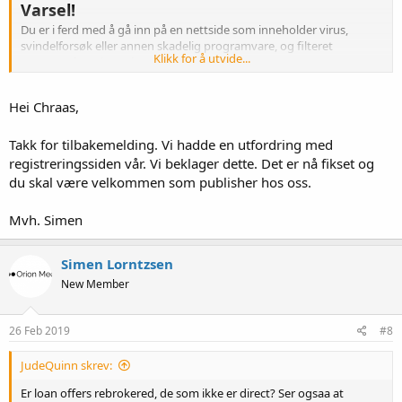
Varsel!
Du er i ferd med å gå inn på en nettside som inneholder virus,
svindelforsøk eller annen skadelig programvare, og filteret
Klikk for å utvide...
Nettvern fra Telenor har derfor stoppet deg.
Hei Chraas,
Takk for tilbakemelding. Vi hadde en utfordring med
registreringssiden vår. Vi beklager dette. Det er nå fikset og
du skal være velkommen som publisher hos oss.
Mvh. Simen
Simen Lorntzsen
New Member
26 Feb 2019
#8
JudeQuinn skrev:
Er loan offers rebrokered, de som ikke er direct? Ser ogsaa at