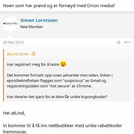
Noen som har prøvd og er fornøyd med Orion media?
Simen Lorntzsen
New Member
28 Nov 2019
#11
atLind skrev:
Har registrert meg for å teste
Det kommer fortsatt opp noen advarsler mot siden, linken i
epostbekreftelsen flagges som "suspicious" av Gmail og
registreringssiden som "not secure" av Chrome.
Har dere/er det sjans for at dere får unike kupongkoder?
Hei atLind,
Vi kommer til å få inn nettbutikker med unike rabattkoder
fremmover.