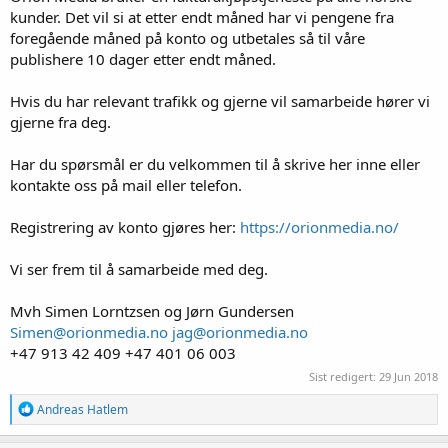
kunder. Det vil si at etter endt måned har vi pengene fra
foregående måned på konto og utbetales så til våre
publishere 10 dager etter endt måned.
Hvis du har relevant trafikk og gjerne vil samarbeide hører vi
gjerne fra deg.
Har du spørsmål er du velkommen til å skrive her inne eller
kontakte oss på mail eller telefon.
Registrering av konto gjøres her:
https://orionmedia.no/
Vi ser frem til å samarbeide med deg.
Mvh Simen Lorntzsen og Jørn Gundersen
Simen@orionmedia.no
jag@orionmedia.no
+47 913 42 409 +47 401 06 003
Sist redigert:
29 Jun 2018
R
Andreas Hatlem
e
a