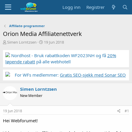
Logg inn
Registrer
Affiliate-programmer
Orion Media Affiliatenettverk
T
S
Simen Lorntzsen
19 Jun 2018
r
t
å
a
Nordhost - Bruk rabattkoden WF2023NH og få
20%
d
r
løpende rabatt
på alle webhotell
s
t
t
d
a
a
For WFs medlemmer:
Gratis SEO-sjekk med Sonar SEO
r
t
t
o
Simen Lorntzsen
e
r
New Member
19 Jun 2018
#1
Hei Webforumet!