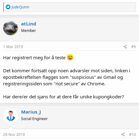
R
JudeQuinn
e
a
k
atLind
s
Member
j
o
n
e
1 Mar 2019
#9
r
:
Har registrert meg for å teste
Det kommer fortsatt opp noen advarsler mot siden, linken i
epostbekreftelsen flagges som "suspicious" av Gmail og
registreringssiden som "not secure" av Chrome.
Har dere/er det sjans for at dere får unike kupongkoder?
Marius_J
Social Engineer
28 Nov 2019
#10