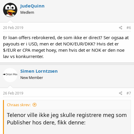
k
JudeQuinn
s
Medlem
j
o
n
e
20 Feb 2019
#6
r
:
Er loan offers rebrokered, de som ikke er direct? Ser ogsaa at
payouts er i USD, men er det NOK/EUR/DKK? Hvis det er
$/EUR er CPA meget hoey, men hvis det er NOK er den noe
lav vs konkurrenter.
Simen Lorntzsen
New Member
26 Feb 2019
#7
Chraas skrev:
Telenor ville ikke jeg skulle registrere meg som
Publisher hos dere, fikk denne: