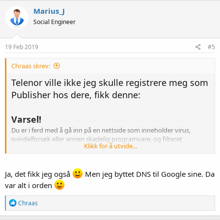
Marius_J
Social Engineer
19 Feb 2019
#5
Chraas skrev:
Telenor ville ikke jeg skulle registrere meg som
Publisher hos dere, fikk denne:
Varsel!
Du er i ferd med å gå inn på en nettside som inneholder virus,
svindelforsøk eller annen skadelig programvare, og filteret
Klikk for å utvide...
Nettvern fra Telenor har derfor stoppet deg.
Ja, det fikk jeg også
Men jeg byttet DNS til Google sine. Da
var alt i orden
R
Chraas
e
a