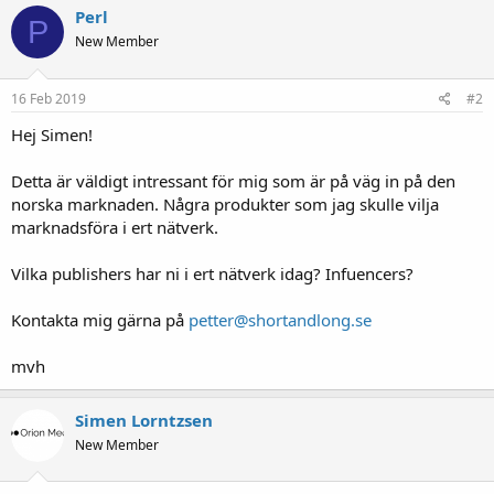
k
Perl
P
s
New Member
j
o
n
e
16 Feb 2019
#2
r
:
Hej Simen!
Detta är väldigt intressant för mig som är på väg in på den
norska marknaden. Några produkter som jag skulle vilja
marknadsföra i ert nätverk.
Vilka publishers har ni i ert nätverk idag? Infuencers?
Kontakta mig gärna på
petter@shortandlong.se
mvh
Simen Lorntzsen
New Member