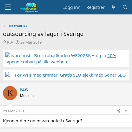
Logg inn
Registrer
Nettbutikk
outsourcing av lager i Sverige
T
S
KIA
29 Mar 2019
r
t
å
a
Nordhost - Bruk rabattkoden WF2023NH og få
20%
d
r
løpende rabatt
på alle webhotell
s
t
t
d
a
a
For WFs medlemmer:
Gratis SEO-sjekk med Sonar SEO
r
t
t
o
KIA
e
K
r
Medlem
29 Mar 2019
#1
Kjenner dere noen varehotell i Sverige?