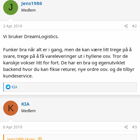
Jens1986
J
Medlem
2 Apr 2019
#2
Vi bruker DreamLogistics.
Funker bra når alt er i gang, men de kan være litt trege på å
svare, trege på å få vareleveringer ut i hyllene osv. Tror de
kanskje vokser litt for fort. De har en bra og egenutviklet
backend hvor du kan fikse returer, nye ordre osv. og de tilbyr
kundeservice.
R
KIA
e
a
k
KIA
K
s
Medlem
j
o
n
e
6 Apr 2019
#3
r
:
Jens1986 skrev: