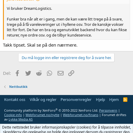
Vi bruker DreamLogistics.
Funker bra når alt er i gang, men de kan være litt trege på å svare,
trege på å få vareleveringer ut i hyllene osv. Tror de kanskje vokser
litt for fort. De har en bra og egenutviklet backend hvor du kan fikse
returer, nye ordre osv. og de tilbyr kundeservice.
Takk tipset. Skal se på den nærmere.
Du må logge inn eller registrere deg for å svare her.
Facebook
Twitter
Reddit
WhatsApp
E-post
Link
Del:
Nettbutikk
Kontakt oss
Vilkår og regler
Personvernregler
Hjelp
Hjem
R
S
S
®
Community platform by XenForo
© 2010-2022 XenForo Ltd.
Personvern
|
Cookie info
|
Webforumet.no/nytte
|
Webforumet.no/finans
| Forumet driftes
av
Lykke Media AS
Dette nettstedet bruker informasjonskapsler (cookies) for å tilpasse innholdet,
skreddersy din opplevelse og holde deg innlogget dersom du registrerer deg.