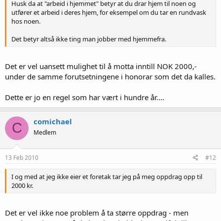
Husk da at "arbeid i hjemmet" betyr at du drar hjem til noen og
utfører et arbeid i deres hjem, for eksempel om du tar en rundvask
hos noen.
Det betyr altså ikke ting man jobber med hjemmefra.
Det er vel uansett mulighet til å motta inntill NOK 2000,-
under de samme forutsetningene i honorar som det da kalles.
Dette er jo en regel som har vært i hundre år....
comichael
C
Medlem
13 Feb 2010
#12
I og med at jeg ikke eier et foretak tar jeg på meg oppdrag opp til
2000 kr.
Det er vel ikke noe problem å ta større oppdrag - men