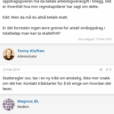
oppdragsgiveren må da betale arbeidsgiveravgift i tillegg. Det
er ihvertfall hva min regnskapsfører har sagt om dette.
Edit: Men da må du altså betale skatt.
Er det forresten ingen øvre grense for antall småoppdrag /
totalbeløp man kan ta skattefritt?
Sist redigert:
13 Feb 2010
Tonny Kluften
Administrator
13 Feb 2010
#13
Skatteregler osv. tas i en ny tråd om ønskelig. Ikke mer snakk
om det her. Kontakt trådstarter for å bli enige om hvordan det
løses.
Magnus_BL
Medlem