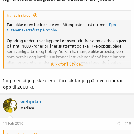
hansvh skrev:
Fant ikke noen bedre kilde enn Aftenposten just nu, men
Tjen
tusener skattefritt på hobby
Oppdrag under tusenlappen: Lønnsinntekt fra samme arbeidsgiver
på inntil 1000 kroner pr. år er skattefritt og skal ikke oppgis, både
som vanlig arbeid og hobby. Du kan ha mange ulike arbeidsgivere
som betaler deg inntil 1000 kroner i ett kalenderår. Så lenge lønnen
eller honoraret er under tusenlappen fra hver, slipper du å betale
Klikk for å utvide...
skatt.Arbeid i hjem: Fra i år har Stortinget doblet grensen for
skattefrihet ved arbeid i hjemmet. Det betyr at hvis du tar arbeid
der utbetalingene er 2000 kroner eller mindre, er ikke den du tar
I og med at jeg ikke eier et foretak tar jeg på meg oppdrag
arbeid hos pålagt å lønnsinnberette beløpet til
opp til 2000 kr.
skattemyndighetene, og for arbeidstager er inntekten skattefri og
skal ikke føres opp på selvangivelsen.
webpiken
Medlem
11 Feb 2010
#10