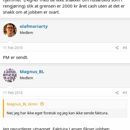
rengjøring) slik at grensen er 2000 kr året cash uten at det er
snakk om at jobben er svart.
olafmoriarty
Medlem
11 Feb 2010
#8
PM er sendt.
Magnus_BL
Medlem
11 Feb 2010
#9
Magnus_BL skrev:
Nei; jeg har ikke eget foretak og jeg kan ikke sende faktura.
Jeg revurderer utsagnet. Faktura Larsen fikser jobben.