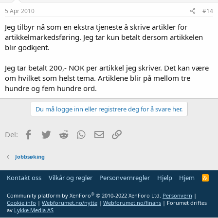
5 Apr 2010
#14
Jeg tilbyr nå som en ekstra tjeneste å skrive artikler for
artikkelmarkedsføring. Jeg tar kun betalt dersom artikkelen
blir godkjent.
Jeg tar betalt 200,- NOK per artikkel jeg skriver. Det kan være
om hvilket som helst tema. Artiklene blir på mellom tre
hundre og fem hundre ord.
Du må logge inn eller registrere deg for å svare her.
Facebook
Twitter
Reddit
WhatsApp
E-post
Link
Del:
Jobbsøking
Kontakt oss
Vilkår og regler
Personvernregler
Hjelp
Hjem
R
S
S
®
Community platform by XenForo
© 2010-2022 XenForo Ltd.
Personvern
|
Cookie info
|
Webforumet.no/nytte
|
Webforumet.no/finans
| Forumet driftes
av
Lykke Media AS