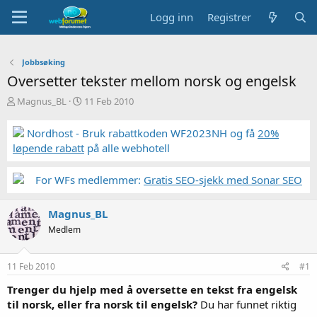
Logg inn
Registrer
Jobbsøking
Oversetter tekster mellom norsk og engelsk
T
S
Magnus_BL
11 Feb 2010
r
t
å
a
Nordhost - Bruk rabattkoden WF2023NH og få
20%
d
r
løpende rabatt
på alle webhotell
s
t
t
d
a
a
For WFs medlemmer:
Gratis SEO-sjekk med Sonar SEO
r
t
t
o
Magnus_BL
e
r
Medlem
11 Feb 2010
#1
Trenger du hjelp med å oversette en tekst fra engelsk
til norsk, eller fra norsk til engelsk?
Du har funnet riktig