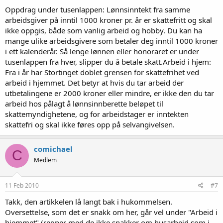
Oppdrag under tusenlappen: Lønnsinntekt fra samme
arbeidsgiver på inntil 1000 kroner pr. år er skattefritt og skal
ikke oppgis, både som vanlig arbeid og hobby. Du kan ha
mange ulike arbeidsgivere som betaler deg inntil 1000 kroner
i ett kalenderår. Så lenge lønnen eller honoraret er under
tusenlappen fra hver, slipper du å betale skatt.Arbeid i hjem:
Fra i år har Stortinget doblet grensen for skattefrihet ved
arbeid i hjemmet. Det betyr at hvis du tar arbeid der
utbetalingene er 2000 kroner eller mindre, er ikke den du tar
arbeid hos pålagt å lønnsinnberette beløpet til
skattemyndighetene, og for arbeidstager er inntekten
skattefri og skal ikke føres opp på selvangivelsen.
comichael
C
Medlem
11 Feb 2010
#7
Takk, den artikkelen lå langt bak i hukommelsen.
Oversettelse, som det er snakk om her, går vel under "Arbeid i
hjemmet" (regner med de ikke snakker om husarbeid som i