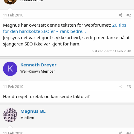
11 Feb 2010
#2
Magnus har oversatt denne teksten for webforumet:
20 tips
for den hardkokte SEO`er – rank bedre...
Jeg syns det var et godt stykke arbeid, særlig med tanke på at
sjangeren SEO ikke var kjent for ham.
Sist redigert:
11 Feb 2010
Kenneth Dreyer
K
Well-Known Member
11 Feb 2010
#3
Har du eget foretak og kan sende faktura?
Magnus_BL
Medlem
11 Feb 2010
#4