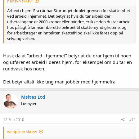
hansvh skrev:
Arbeid i hjem: Fra i år har Stortinget doblet grensen for skattefrihet
ved arbeid i hjemmet. Det betyr at hvis du tar arbeid der
utbetalingene er 2000 kroner eller mindre, er ikke den du tar arbeid
hos pålagt å lønnsinnberette beløpet til skattemyndighetene, og
for arbeidstager er inntekten skattefri og skal ikke føres opp på
selvangivelsen.
Husk da at "arbeid i hjemmet" betyr at du drar hjem til noen
og utfører et arbeid i deres hjem, for eksempel om du tar en
rundvask hos noen.
Det betyr altså ikke ting man jobber med hjemmefra.
Msites Ltd
Livsnyter
12 Feb 2010
#11
webpiken skrev: