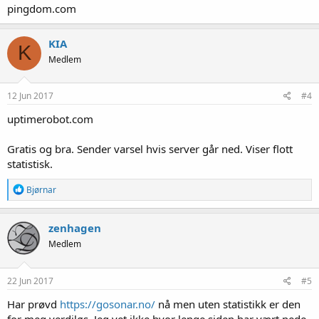
:
pingdom.com
KIA
K
Medlem
12 Jun 2017
#4
uptimerobot.com
Gratis og bra. Sender varsel hvis server går ned. Viser flott
statistisk.
R
Bjørnar
e
a
k
zenhagen
s
Medlem
j
o
n
e
22 Jun 2017
#5
r
:
Har prøvd
https://gosonar.no/
nå men uten statistikk er den
for meg verdiløs. Jeg vet ikke hvor lenge siden har vært nede,