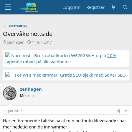
Logg inn
Registrer
Nettbutikk
Overvåke nettside
T
S
zenhagen
11 Jun 2017
r
t
å
a
Nordhost - Bruk rabattkoden WF2023NH og få
20%
d
r
løpende rabatt
på alle webhotell
s
t
t
d
a
a
For WFs medlemmer:
Gratis SEO-sjekk med Sonar SEO
r
t
t
o
zenhagen
e
r
Medlem
11 Jun 2017
#1
Har en brennende følelse av at min nettbutikkleverandør har
mer nedetid enn de innrømmer.