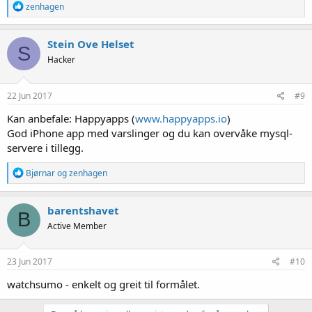
R
zenhagen
e
a
k
Stein Ove Helset
S
s
Hacker
j
o
n
e
22 Jun 2017
#9
r
:
Kan anbefale: Happyapps (
www.happyapps.io
)
God iPhone app med varslinger og du kan overvåke mysql-
servere i tillegg.
R
Bjørnar
og
zenhagen
e
a
k
barentshavet
B
s
Active Member
j
o
n
e
23 Jun 2017
#10
r
:
watchsumo - enkelt og greit til formålet.