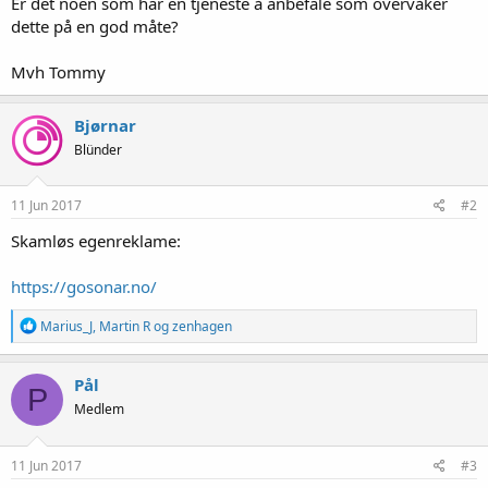
Er det noen som har en tjeneste å anbefale som overvåker
dette på en god måte?
Mvh Tommy
Bjørnar
Blünder
11 Jun 2017
#2
Skamløs egenreklame:
https://gosonar.no/
R
Marius_J
,
Martin R
og
zenhagen
e
a
k
Pål
P
s
Medlem
j
o
n
e
11 Jun 2017
#3
r