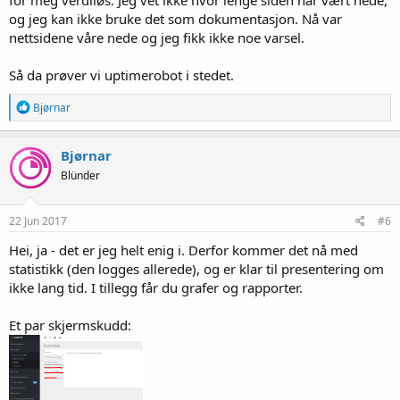
og jeg kan ikke bruke det som dokumentasjon. Nå var
nettsidene våre nede og jeg fikk ikke noe varsel.
Så da prøver vi uptimerobot i stedet.
R
Bjørnar
e
a
k
Bjørnar
s
Blünder
j
o
n
e
22 Jun 2017
#6
r
:
Hei, ja - det er jeg helt enig i. Derfor kommer det nå med
statistikk (den logges allerede), og er klar til presentering om
ikke lang tid. I tillegg får du grafer og rapporter.
Et par skjermskudd: