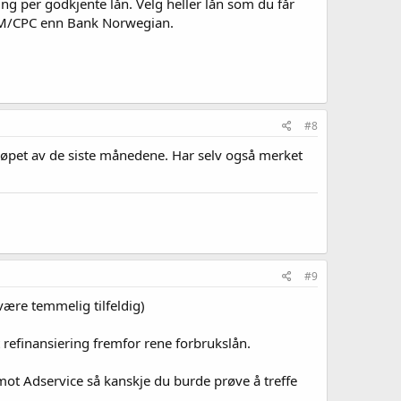
ng per godkjente lån. Velg heller lån som du får
 RPM/CPC enn Bank Norwegian.
#8
 løpet av de siste månedene. Har selv også merket
#9
ære temmelig tilfeldig)
refinansiering fremfor rene forbrukslån.
 mot Adservice så kanskje du burde prøve å treffe