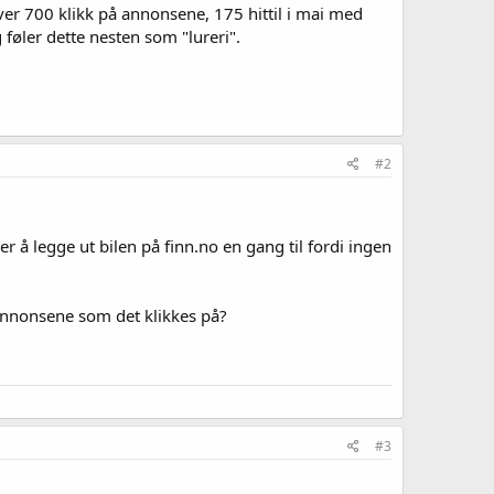
over 700 klikk på annonsene, 175 hittil i mai med
 føler dette nesten som "lureri".
#2
der å legge ut bilen på finn.no en gang til fordi ingen
annonsene som det klikkes på?
#3