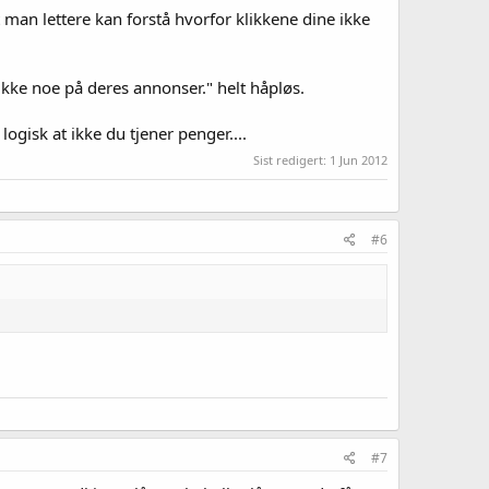
man lettere kan forstå hvorfor klikkene dine ikke
kke noe på deres annonser." helt håpløs.
ogisk at ikke du tjener penger....
Sist redigert:
1 Jun 2012
#6
#7