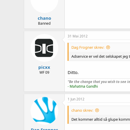
chano
Banned
31 Mai 2012
Dag Frogner skrev:
Adservice er vel det selskapet jeg 
picxx
Ditto.
WF 09
“Be the change that you wish to see in
- Mahatma Gandhi
1 Jun 2012
chano skrev:
Det kommer alltid så glupe komme
Dag Frogner