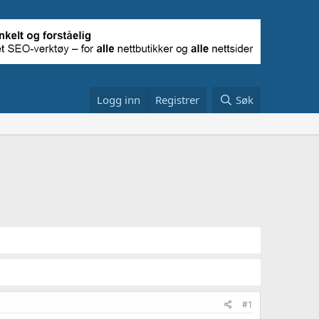
Logg inn
Registrer
Søk
#1