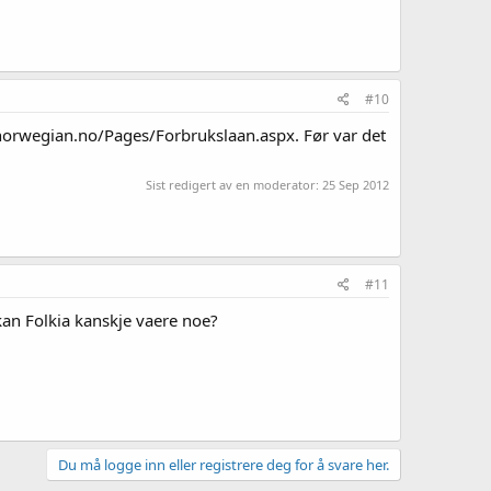
#10
norwegian.no/Pages/Forbrukslaan.aspx. Før var det
Sist redigert av en moderator:
25 Sep 2012
#11
 kan Folkia kanskje vaere noe?
Du må logge inn eller registrere deg for å svare her.