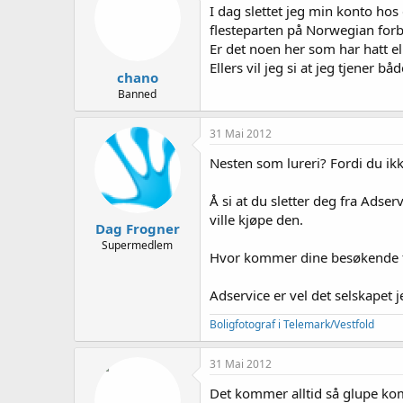
e
I dag slettet jeg min konto hos
r
flesteparten på Norwegian forbru
Er det noen her som har hatt 
Ellers vil jeg si at jeg tjener
chano
Banned
31 Mai 2012
Nesten som lureri? Fordi du i
Å si at du sletter deg fra Adser
ville kjøpe den.
Dag Frogner
Supermedlem
Hvor kommer dine besøkende fr
Adservice er vel det selskapet j
Boligfotograf i Telemark/Vestfold
31 Mai 2012
Det kommer alltid så glupe kom