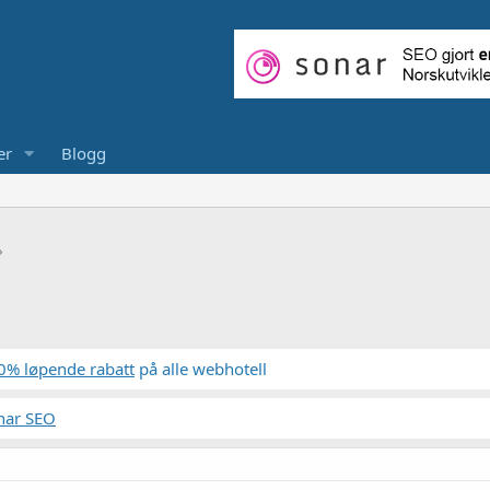
er
Blogg
0% løpende rabatt
på alle webhotell
nar SEO