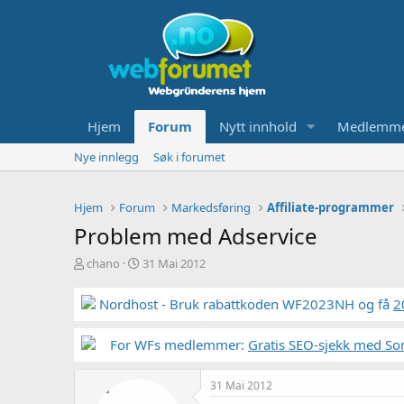
Hjem
Forum
Nytt innhold
Medlemm
Nye innlegg
Søk i forumet
Hjem
Forum
Markedsføring
Affiliate-programmer
Problem med Adservice
T
S
chano
31 Mai 2012
r
t
å
a
Nordhost - Bruk rabattkoden WF2023NH og få
2
d
r
s
t
t
For WFs medlemmer:
d
Gratis SEO-sjekk med So
a
a
r
t
31 Mai 2012
t
o