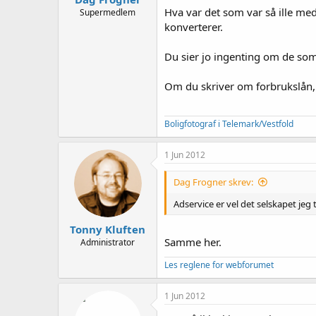
Hva var det som var så ille me
Supermedlem
konverterer.
Du sier jo ingenting om de som
Om du skriver om forbrukslån, m
Boligfotograf i Telemark/Vestfold
1 Jun 2012
Dag Frogner skrev:
Adservice er vel det selskapet jeg 
Tonny Kluften
Samme her.
Administrator
Les reglene for webforumet
1 Jun 2012