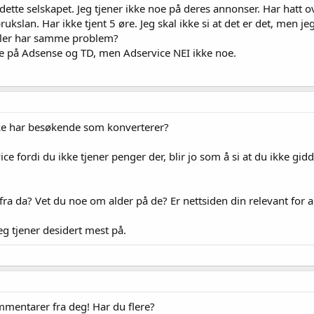
 dette selskapet. Jeg tjener ikke noe på deres annonser. Har hatt 
kslan. Har ikke tjent 5 øre. Jeg skal ikke si at det er det, men jeg
eller har samme problem?
 både på Adsense og TD, men Adservice NEI ikke noe.
kke har besøkende som konverterer?
vice fordi du ikke tjener penger der, blir jo som å si at du ikke gid
a da? Vet du noe om alder på de? Er nettsiden din relevant for 
eg tjener desidert mest på.
mentarer fra deg! Har du flere?