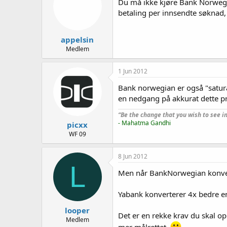
Du må ikke kjøre Bank Norwegia
betaling per innsendte søknad,
appelsin
Medlem
1 Jun 2012
Bank norwegian er også "satura
en nedgang på akkurat dette 
“Be the change that you wish to see in
- Mahatma Gandhi
picxx
WF 09
8 Jun 2012
L
Men når BankNorwegian konverte
Yabank konverterer 4x bedre en
looper
Det er en rekke krav du skal op
Medlem