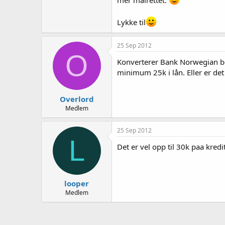
mer målrettet.
Lykke til
25 Sep 2012
O
Konverterer Bank Norwegian be
minimum 25k i lån. Eller er d
Overlord
Medlem
25 Sep 2012
L
Det er vel opp til 30k paa kred
looper
Medlem