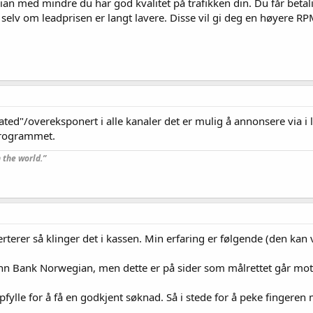
n med mindre du har god kvalitet på trafikken din. Du får betali
 selv om leadprisen er langt lavere. Disse vil gi deg en høyere
ted"/overeksponert i alle kanaler det er mulig å annonsere via i
programmet.
 the world.”
rer så klinger det i kassen. Min erfaring er følgende (den kan v
n Bank Norwegian, men dette er på sider som målrettet går mot 
pfylle for å få en godkjent søknad. Så i stede for å peke fingeren