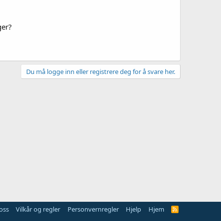
ger?
Du må logge inn eller registrere deg for å svare her.
oss
Vilkår og regler
Personvernregler
Hjelp
Hjem
R
S