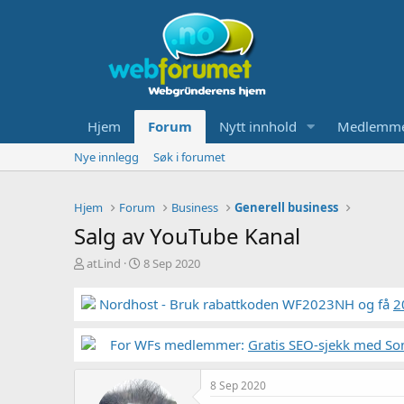
Hjem
Forum
Nytt innhold
Medlemm
Nye innlegg
Søk i forumet
Hjem
Forum
Business
Generell business
Salg av YouTube Kanal
T
S
atLind
8 Sep 2020
r
t
å
a
Nordhost - Bruk rabattkoden WF2023NH og få
2
d
r
s
t
t
For WFs medlemmer:
d
Gratis SEO-sjekk med So
a
a
r
t
8 Sep 2020
t
o