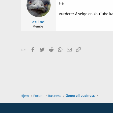
e
Hei!
r
Vurderer å selge en YouTube kan
atLind
Member
Facebook
Twitter
Reddit
WhatsApp
E-post
Link
Del:
Hjem
Forum
Business
Generell business