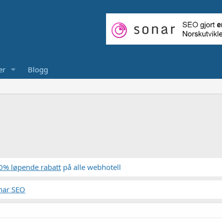
er
Blogg
0% løpende rabatt
på alle webhotell
nar SEO