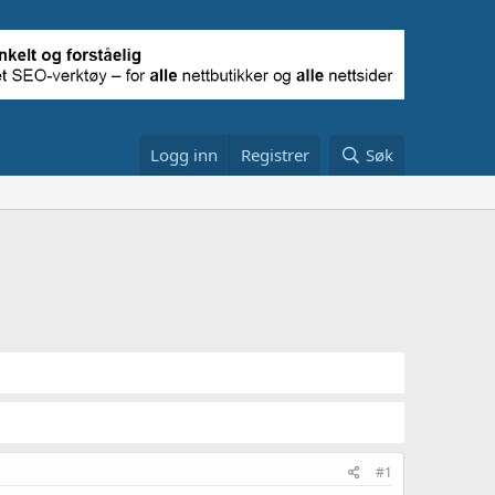
Logg inn
Registrer
Søk
#1