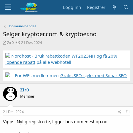
Logg inn
Registrer
Domene-handel
Selger kryptoer.com & kryptoer.no
T
S
Zir0
21 Des 2024
r
t
å
a
Nordhost - Bruk rabattkoden WF2023NH og få
20%
d
r
løpende rabatt
på alle webhotell
s
t
t
d
a
a
For WFs medlemmer:
Gratis SEO-sjekk med Sonar SEO
r
t
t
o
Zir0
e
r
Member
21 Des 2024
#1
Vipps. Nylig registrerte, ligger hos domeneshop.no