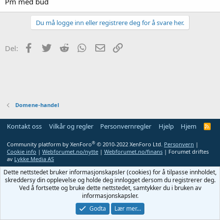
Pm med bud
Du må logge inn eller registrere deg for å svare her.
Facebook
Twitter
Reddit
WhatsApp
E-post
Link
Del:
Domene-handel
Kontakt oss
Vilkår og regler
Personvernregler
Hjelp
Hjem
R
S
S
®
Community platform by XenForo
© 2010-2022 XenForo Ltd.
Personvern
|
Cookie info
|
Webforumet.no/nytte
|
Webforumet.no/finans
| Forumet driftes
av
Lykke Media AS
Dette nettstedet bruker informasjonskapsler (cookies) for å tilpasse innholdet,
skreddersy din opplevelse og holde deg innlogget dersom du registrerer deg.
Ved å fortsette og bruke dette nettstedet, samtykker du i bruken av
informasjonskapsler.
Godta
Lær mer…