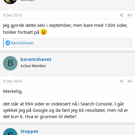
9 Des 2016
#3
Jeg gjorde dette selv i september, men bare med 1300 sider,
holder fortsatt på
R
barentshavet
e
a
k
barentshavet
B
s
Active Member
j
o
n
e
9 Des 2016
#4
r
:
Merkelig,
det står at 994 sider er indeksert nå i Search Console. I går
sjekket jeg på Google og da fant jeg 66 resultater, men nå er
det kun 6. Hva er grunnen til dette?
Stoppet