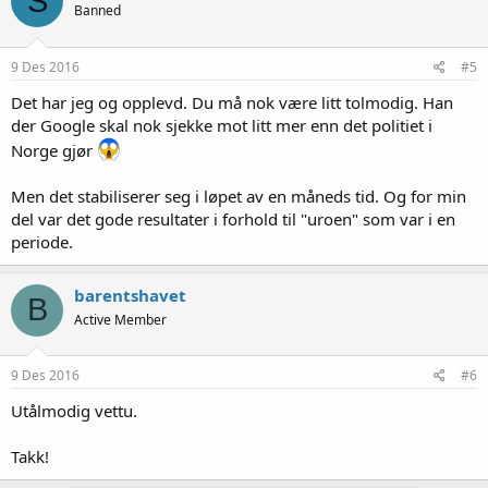
S
Banned
9 Des 2016
#5
Det har jeg og opplevd. Du må nok være litt tolmodig. Han
der Google skal nok sjekke mot litt mer enn det politiet i
Norge gjør
Men det stabiliserer seg i løpet av en måneds tid. Og for min
del var det gode resultater i forhold til "uroen" som var i en
periode.
barentshavet
B
Active Member
9 Des 2016
#6
Utålmodig vettu.
Takk!