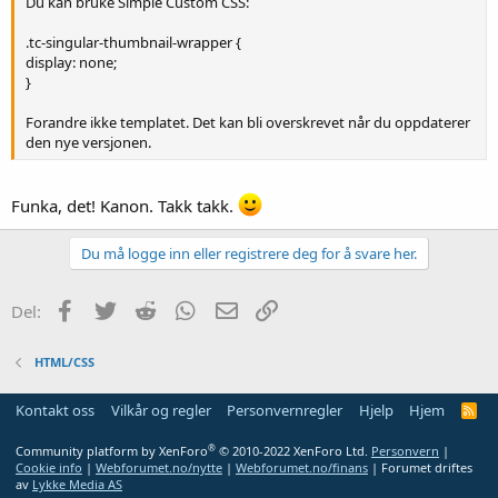
Du kan bruke Simple Custom CSS:
.tc-singular-thumbnail-wrapper {
display: none;
}
Forandre ikke templatet. Det kan bli overskrevet når du oppdaterer
den nye versjonen.
Funka, det! Kanon. Takk takk.
Du må logge inn eller registrere deg for å svare her.
Facebook
Twitter
Reddit
WhatsApp
E-post
Link
Del:
HTML/CSS
Kontakt oss
Vilkår og regler
Personvernregler
Hjelp
Hjem
R
S
S
®
Community platform by XenForo
© 2010-2022 XenForo Ltd.
Personvern
|
Cookie info
|
Webforumet.no/nytte
|
Webforumet.no/finans
| Forumet driftes
av
Lykke Media AS