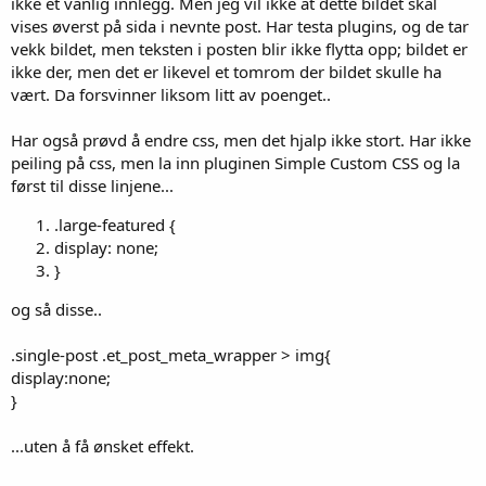
ikke et vanlig innlegg. Men jeg vil ikke at dette bildet skal
vises øverst på sida i nevnte post. Har testa plugins, og de tar
vekk bildet, men teksten i posten blir ikke flytta opp; bildet er
ikke der, men det er likevel et tomrom der bildet skulle ha
vært. Da forsvinner liksom litt av poenget..
Har også prøvd å endre css, men det hjalp ikke stort. Har ikke
peiling på css, men la inn pluginen Simple Custom CSS og la
først til disse linjene...
.large-featured {
display: none;
}
og så disse..
.single-post .et_post_meta_wrapper > img{
display:none;
}
...uten å få ønsket effekt.