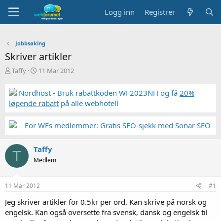
Logg inn
Registrer
Jobbsøking
Skriver artikler
T
S
Taffy
11 Mar 2012
r
t
å
a
Nordhost - Bruk rabattkoden WF2023NH og få
20%
d
r
løpende rabatt
på alle webhotell
s
t
t
d
a
a
For WFs medlemmer:
Gratis SEO-sjekk med Sonar SEO
r
t
t
o
Taffy
e
T
r
Medlem
11 Mar 2012
#1
Jeg skriver artikler for 0.5kr per ord. Kan skrive på norsk og
engelsk. Kan også oversette fra svensk, dansk og engelsk til