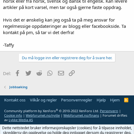
norsk eller fra norsk, svensk og dansk til engelsk. Kan levere
artikler på kort varsel, men tar også gjerne faste oppdrag.
Hvis det er ønskelig kan jeg også ta på meg ansvar for
regelmessige oppdateringer av blogg eller facebookside. Ta
kontakt på pm, så tar vi det derfra!
-Taffy
Du må logge inn eller registrere deg for å svare her.
Facebook
Twitter
Reddit
WhatsApp
E-post
Link
Del:
Jobbsøking
Kontakt oss
Vilkår og regler
Personvernregler
Hjelp
Hjem
R
S
S
®
Community platform by XenForo
© 2010-2022 XenForo Ltd.
Personvern
|
Cookie info
|
Webforumet.no/nytte
|
Webforumet.no/finans
| Forumet driftes
av
Lykke Media AS
Dette nettstedet bruker informasjonskapsler (cookies) for å tilpasse innholdet,
skreddersy din opplevelse og holde deg innlogget dersom du registrerer deg.