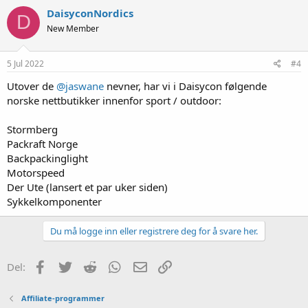
DaisyconNordics
D
New Member
5 Jul 2022
#4
Utover de
@jaswane
nevner, har vi i Daisycon følgende
norske nettbutikker innenfor sport / outdoor:
Stormberg
Packraft Norge
Backpackinglight
Motorspeed
Der Ute (lansert et par uker siden)
Sykkelkomponenter
Du må logge inn eller registrere deg for å svare her.
Facebook
Twitter
Reddit
WhatsApp
E-post
Link
Del:
Affiliate-programmer