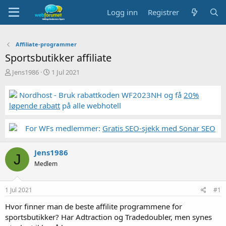
Logg inn
Registrer
Affiliate-programmer
Sportsbutikker affiliate
T
S
Jens1986
1 Jul 2021
r
t
å
a
Nordhost - Bruk rabattkoden WF2023NH og få
20%
d
r
løpende rabatt
på alle webhotell
s
t
t
d
a
a
For WFs medlemmer:
Gratis SEO-sjekk med Sonar SEO
r
t
t
o
Jens1986
e
J
r
Medlem
1 Jul 2021
#1
Hvor finner man de beste affilite programmene for
sportsbutikker? Har Adtraction og Tradedoubler, men synes