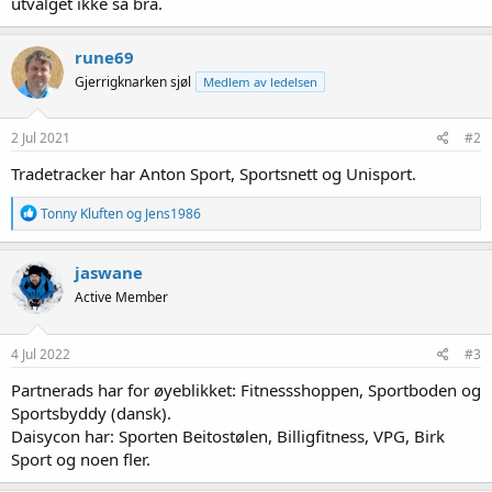
utvalget ikke så bra.
rune69
Gjerrigknarken sjøl
Medlem av ledelsen
2 Jul 2021
#2
Tradetracker har Anton Sport, Sportsnett og Unisport.
R
Tonny Kluften
og
Jens1986
e
a
k
jaswane
s
Active Member
j
o
n
e
4 Jul 2022
#3
r
:
Partnerads har for øyeblikket: Fitnessshoppen, Sportboden og
Sportsbyddy (dansk).
Daisycon har: Sporten Beitostølen, Billigfitness, VPG, Birk
Sport og noen fler.