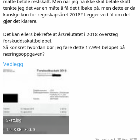
måtte betale restskatt. Men når jeg nå ikke skal betale skatt
tenkte jeg det var en måte å få det tilbake på, men dette er da
kanskje kun for regnskapsåret 2018? Legger ved fil om det
gjør det klarere.
Det kan ellers bekrefte at årsrelutatet i 2018 oversteg
forskuddsskattbeløpet.
Så konkret hvordan bør jeg føre dette 17.994 beløpet på
næringsoppgaven?
Vedlegg
Skatt.jpg
124,8 KB · Sett: 3
Sist redigert:
30 Aug 2020