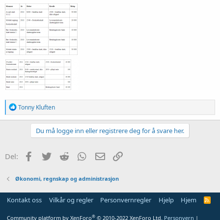
R
Tonny Kluften
e
a
k
Du må logge inn eller registrere deg for å svare her.
s
j
o
Facebook
Twitter
Reddit
WhatsApp
E-post
Link
Del:
n
e
r
Økonomi, regnskap og administrasjon
:
Kontakt oss
Vilkår og regler
Personvernregler
Hjelp
Hjem
R
S
S
®
Community platform by XenForo
© 2010-2022 XenForo Ltd.
Personvern
|