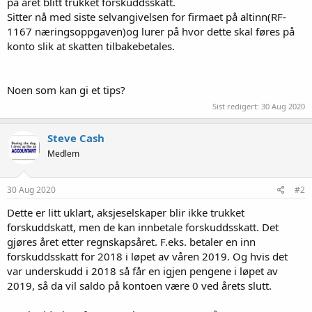
på året blitt trukket forskuddsskatt.
Sitter nå med siste selvangivelsen for firmaet på altinn(RF-
1167 næringsoppgaven)og lurer på hvor dette skal føres på
konto slik at skatten tilbakebetales.
Noen som kan gi et tips?
Sist redigert:
30 Aug 2020
Steve Cash
Medlem
30 Aug 2020
#2
Dette er litt uklart, aksjeselskaper blir ikke trukket
forskuddskatt, men de kan innbetale forskuddsskatt. Det
gjøres året etter regnskapsåret. F.eks. betaler en inn
forskuddsskatt for 2018 i løpet av våren 2019. Og hvis det
var underskudd i 2018 så får en igjen pengene i løpet av
2019, så da vil saldo på kontoen være 0 ved årets slutt.