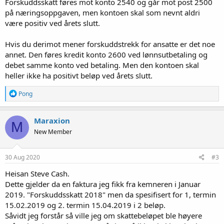
Forskuddsskatt føres mot konto 2540 og går mot post 2500
på næringsoppgaven, men kontoen skal som nevnt aldri
være positiv ved årets slutt.
Hvis du derimot mener forskuddstrekk for ansatte er det noe
annet. Den føres kredit konto 2600 ved lønnsutbetaling og
debet samme konto ved betaling. Men den kontoen skal
heller ikke ha positivt beløp ved årets slutt.
R
Pong
e
a
k
Maraxion
M
s
New Member
j
o
n
e
30 Aug 2020
#3
r
:
Heisan Steve Cash.
Dette gjelder da en faktura jeg fikk fra kemneren i Januar
2019. "Forskuddsskatt 2018" men da spesifisert for 1, termin
15.02.2019 og 2. termin 15.04.2019 i 2 beløp.
Såvidt jeg forstår så ville jeg om skattebeløpet ble høyere