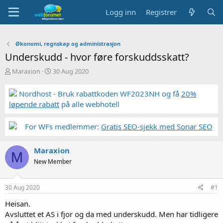
Logg inn
Registrer
Økonomi, regnskap og administrasjon
Underskudd - hvor føre forskuddsskatt?
T
S
Maraxion
30 Aug 2020
r
t
å
a
Nordhost - Bruk rabattkoden WF2023NH og få
20%
d
r
løpende rabatt
på alle webhotell
s
t
t
d
a
a
For WFs medlemmer:
Gratis SEO-sjekk med Sonar SEO
r
t
t
o
Maraxion
e
M
r
New Member
30 Aug 2020
#1
Heisan.
Avsluttet et AS i fjor og da med underskudd. Men har tidligere