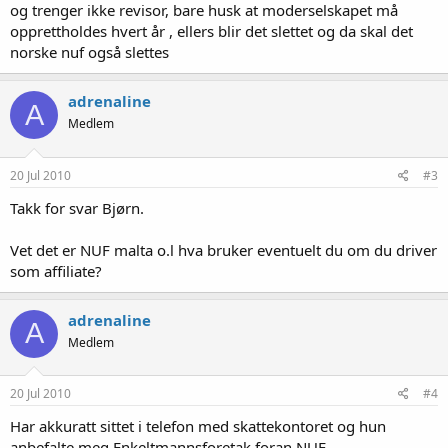
og trenger ikke revisor, bare husk at moderselskapet må
opprettholdes hvert år , ellers blir det slettet og da skal det
norske nuf også slettes
adrenaline
A
Medlem
20 Jul 2010
#3
Takk for svar Bjørn.
Vet det er NUF malta o.l hva bruker eventuelt du om du driver
som affiliate?
adrenaline
A
Medlem
20 Jul 2010
#4
Har akkuratt sittet i telefon med skattekontoret og hun
anbefalte meg Enkeltmannsforetak foran NUF.