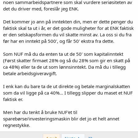
noen sammarbeidspartnere som skal vurdere seriøsiteten av
det du driver med, foreslår jeg ENK.
Det kommer jo ann på inntekten din, men er dette penger du
faktisk skal ta ut i år, er det gode muligheter for at ENK faktisk
er den selskapsformen du vil skatte minst av. La oss si du fra
før har en inntekt på 500', og får 50' ekstra fra dette.
Som NUF må du da enten ta ut de 50' som kapitalinntekt
(Først skatter firmaet 28% og så du 28% som gir en skatt på
ca 48%) eller ta de ut som lønnsinntekt. Da må du i tillegg
betale arbeidsgiveravgift.
I enk kan du bare ta de ut direkte og betale marginalskatten
som da vil ligge på ca 40%... I tillegg slipper du maset et NUF
faktisk er.
Men har du tenkt å bruke NUF'et til
sparebørse/investeringsmaskin blir det jo et helt annet
regnestykke.