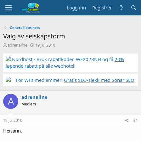
Logg inn
Registrer
Generell business
Valg av selskapsform
T
S
adrenaline
19 Jul 2010
r
t
å
a
Nordhost - Bruk rabattkoden WF2023NH og få
20%
d
r
løpende rabatt
på alle webhotell
s
t
t
d
a
a
For WFs medlemmer:
Gratis SEO-sjekk med Sonar SEO
r
t
t
o
e
adrenaline
A
r
Medlem
19 Jul 2010
#1
Heisann,