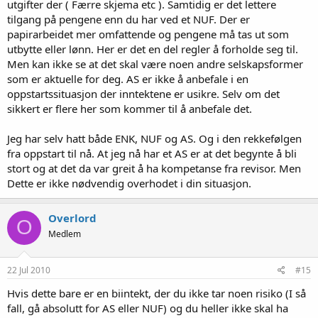
utgifter der ( Færre skjema etc ). Samtidig er det lettere
tilgang på pengene enn du har ved et NUF. Der er
papirarbeidet mer omfattende og pengene må tas ut som
utbytte eller lønn. Her er det en del regler å forholde seg til.
Men kan ikke se at det skal være noen andre selskapsformer
som er aktuelle for deg. AS er ikke å anbefale i en
oppstartssituasjon der inntektene er usikre. Selv om det
sikkert er flere her som kommer til å anbefale det.
Jeg har selv hatt både ENK, NUF og AS. Og i den rekkefølgen
fra oppstart til nå. At jeg nå har et AS er at det begynte å bli
stort og at det da var greit å ha kompetanse fra revisor. Men
Dette er ikke nødvendig overhodet i din situasjon.
Overlord
O
Medlem
22 Jul 2010
#15
Hvis dette bare er en biintekt, der du ikke tar noen risiko (I så
fall, gå absolutt for AS eller NUF) og du heller ikke skal ha