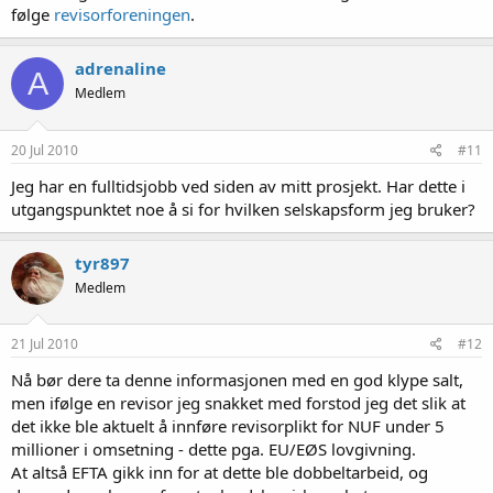
følge
revisorforeningen
.
adrenaline
A
Medlem
20 Jul 2010
#11
Jeg har en fulltidsjobb ved siden av mitt prosjekt. Har dette i
utgangspunktet noe å si for hvilken selskapsform jeg bruker?
tyr897
Medlem
21 Jul 2010
#12
Nå bør dere ta denne informasjonen med en god klype salt,
men ifølge en revisor jeg snakket med forstod jeg det slik at
det ikke ble aktuelt å innføre revisorplikt for NUF under 5
millioner i omsetning - dette pga. EU/EØS lovgivning.
At altså EFTA gikk inn for at dette ble dobbeltarbeid, og