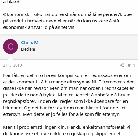
affilate?
Økomomisk risiko har du først når du må låne penger/kjøpe
på kreditt i firmaets navn eller når du kan risikere å stå
økonomisk ansvarlig på annet vis.
Chris M
C
Medlem
21 Jul 2010
#14
Har fått en del info fra en kompis som er regnskapsfører om
at det kommer til å bli mange ettersyn av NUF fremover siden
disse ikke har revisor. Men om man har orden i regnskapet er
jo ikke dette noe å frykte. Men er uansett å anbefale å bruke
regnskapsfører. Er den del regler som ikke åpenbare for en
lekmann. Og det blir fort dyrt om man blir tatt for noe i et
ettersyn. Men dette er jo felles for alle som får ettersyn.
Men til problemstillingen din. Har du enkeltmannsforetak vil
du kunne føre et mye enklere regnskap og slippe endel