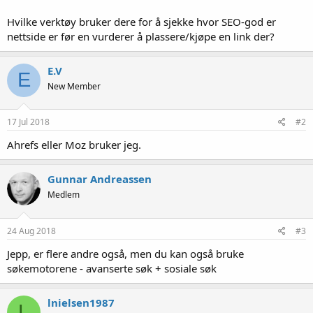
Hvilke verktøy bruker dere for å sjekke hvor SEO-god er
nettside er før en vurderer å plassere/kjøpe en link der?
E.V
E
New Member
17 Jul 2018
#2
Ahrefs eller Moz bruker jeg.
Gunnar Andreassen
Medlem
24 Aug 2018
#3
Jepp, er flere andre også, men du kan også bruke
søkemotorene - avanserte søk + sosiale søk
lnielsen1987
L