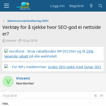
Logg inn
Registrer
Søkemotoroptimalisering (SEO)
Verktøy for å sjekke hvor SEO-god ei nettside
er?
T
S
Vincent
10 Jul 2018
r
t
å
a
Nordhost - Bruk rabattkoden WF2023NH og få
20%
d
r
løpende rabatt
på alle webhotell
s
t
t
d
a
a
For WFs medlemmer:
Gratis SEO-sjekk med Sonar SEO
r
t
t
o
Vincent
e
V
r
New Member
10 Jul 2018
#1
Hei.