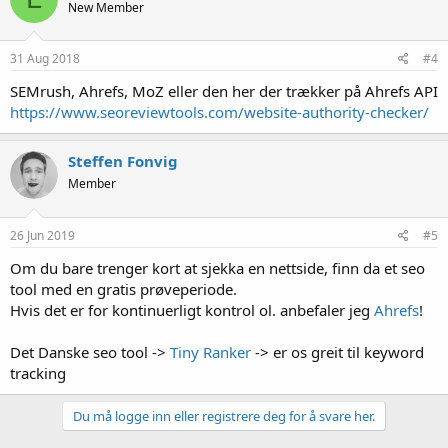
New Member
31 Aug 2018
#4
SEMrush, Ahrefs, MoZ eller den her der trækker på Ahrefs API
https://www.seoreviewtools.com/website-authority-checker/
Steffen Fonvig
Member
26 Jun 2019
#5
Om du bare trenger kort at sjekka en nettside, finn da et seo
tool med en gratis prøveperiode.
Hvis det er for kontinuerligt kontrol ol. anbefaler jeg
Ahrefs
!
Det Danske seo tool ->
Tiny Ranker
-> er os greit til keyword
tracking
Du må logge inn eller registrere deg for å svare her.