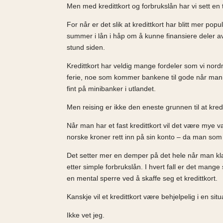
Men med kredittkort og forbrukslån har vi sett en t
For når er det slik at kredittkort har blitt mer po
summer i lån i håp om å kunne finansiere deler a
stund siden.
Kredittkort har veldig mange fordeler som vi nordm
ferie, noe som kommer bankene til gode når man gi
fint på minibanker i utlandet.
Men reising er ikke den eneste grunnen til at kred
Når man har et fast kredittkort vil det være mye 
norske kroner rett inn på sin konto – da man som re
Det setter mer en demper på det hele når man klare
etter simple forbrukslån. I hvert fall er det ma
en mental sperre ved å skaffe seg et kredittkort.
Kanskje vil et kredittkort være behjelpelig i en s
Ikke vet jeg.