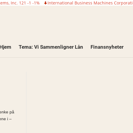
tems, Inc. 121 -1 -1%
International Business Machines Corporat
Hjem
Tema: Vi Sammenligner Lån
Finansnyheter
tenke på
ene i –