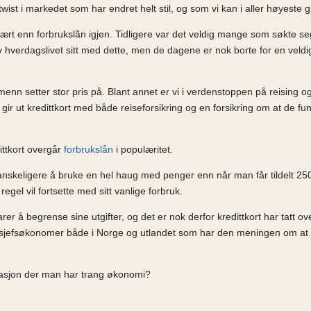
wist i markedet som har endret helt stil, og som vi kan i aller høyeste g
pulært enn forbrukslån igjen. Tidligere var det veldig mange som søkte se
v hverdagslivet sitt med dette, men de dagene er nok borte for en veld
enn setter stor pris på. Blant annet er vi i verdenstoppen på reising og
r ut kredittkort med både reiseforsikring og en forsikring om at de fu
ittkort overgår
forbrukslån
i populæritet.
vanskeligere å bruke en hel haug med penger enn når man får tildelt 25
gel vil fortsette med sitt vanlige forbruk.
r å begrense sine utgifter, og det er nok derfor kredittkort har tatt ov
nge sjefsøkonomer både i Norge og utlandet som har den meningen om at
ituasjon der man har trang økonomi?