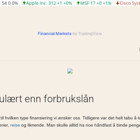
c. 54 0 0%
Apple Inc. 312 +1 +0%
MSF 17 +0 +1%
Cisco Sys
Financial Markets
by TradingView
pulært enn forbrukslån
 hvilken type finansiering vi ønsker oss. Tidligere var det helt tabu å 
erier,
reise
og liknende. Man skulle alltid ha noe håndfast å binde peng