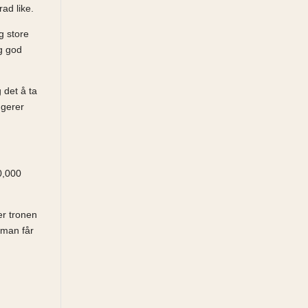
rad like.
g store
ig god
 det å ta
ngerer
0,000
er tronen
 man får