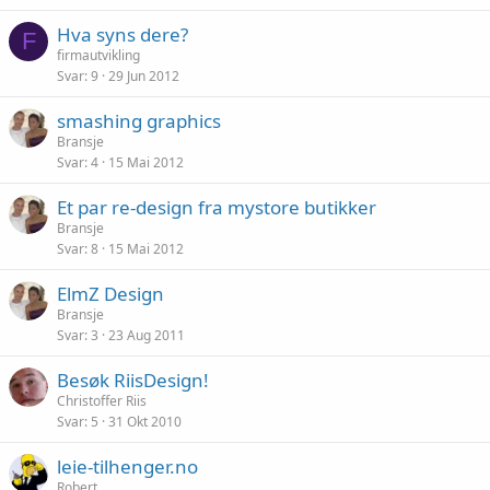
Hva syns dere?
F
firmautvikling
Svar
9
29 Jun 2012
smashing graphics
Bransje
Svar
4
15 Mai 2012
Et par re-design fra mystore butikker
Bransje
Svar
8
15 Mai 2012
ElmZ Design
Bransje
Svar
3
23 Aug 2011
Besøk RiisDesign!
Christoffer Riis
Svar
5
31 Okt 2010
leie-tilhenger.no
Robert