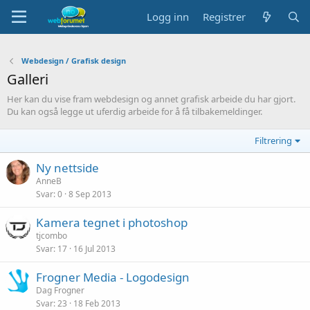
Logg inn
Registrer
Webdesign / Grafisk design
Galleri
Her kan du vise fram webdesign og annet grafisk arbeide du har gjort.
Du kan også legge ut uferdig arbeide for å få tilbakemeldinger.
Filtrering
Ny nettside
AnneB
Svar
0
8 Sep 2013
Kamera tegnet i photoshop
tjcombo
Svar
17
16 Jul 2013
Frogner Media - Logodesign
Dag Frogner
Svar
23
18 Feb 2013