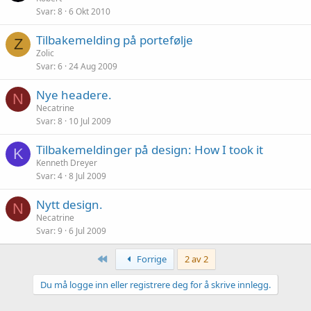
Svar
8
6 Okt 2010
Tilbakemelding på portefølje
Z
Zolic
Svar
6
24 Aug 2009
Nye headere.
N
Necatrine
Svar
8
10 Jul 2009
Tilbakemeldinger på design: How I took it
K
Kenneth Dreyer
Svar
4
8 Jul 2009
Nytt design.
N
Necatrine
Svar
9
6 Jul 2009
Først
Forrige
2 av 2
Du må logge inn eller registrere deg for å skrive innlegg.