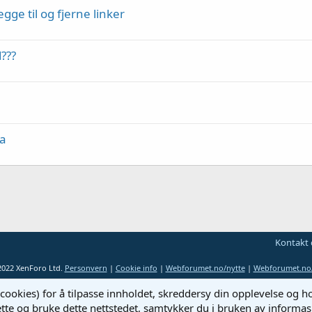
Legge til og fjerne linker
???
ta
Kontakt 
2022 XenForo Ltd.
Personvern
|
Cookie info
|
Webforumet.no/nytte
|
Webforumet.no/
cookies) for å tilpasse innholdet, skreddersy din opplevelse og 
ette og bruke dette nettstedet, samtykker du i bruken av informas