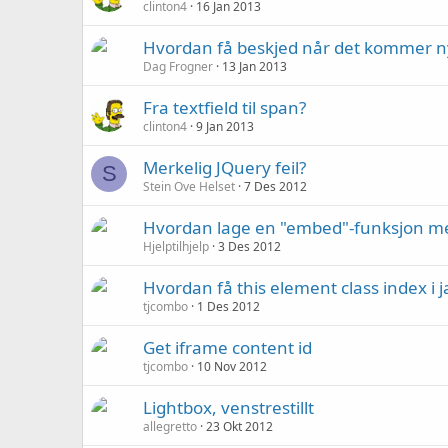
clinton4
16 Jan 2013
Hvordan få beskjed når det kommer 
Dag Frogner
13 Jan 2013
Fra textfield til span?
clinton4
9 Jan 2013
Merkelig JQuery feil?
S
Stein Ove Helset
7 Des 2012
Hvordan lage en "embed"-funksjon med
Hjelptilhjelp
3 Des 2012
Hvordan få this element class index i j
tjcombo
1 Des 2012
Get iframe content id
tjcombo
10 Nov 2012
Lightbox, venstrestillt
allegretto
23 Okt 2012