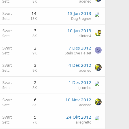
Sett
8K
adeneo
Svar
14
13 Jan 2013
Sett
13K
Dag Frogner
Svar
3
10 Jan 2013
Sett
8K
clinton4
Svar
2
7 Des 2012
S
Sett
9K
Stein Ove Helset
Svar
3
4 Des 2012
Sett
9K
adeneo
Svar
2
1 Des 2012
Sett
8K
tjcombo
Svar
6
10 Nov 2012
Sett
8K
adeneo
Svar
5
24 Okt 2012
Sett
7K
allegretto