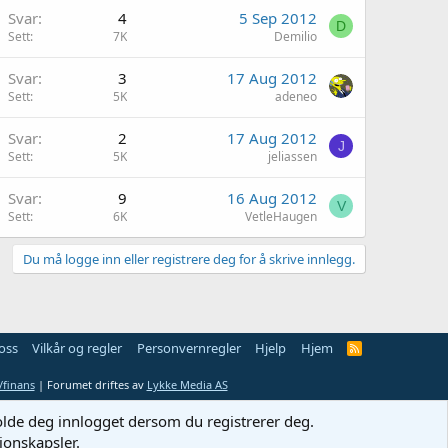
Svar
4
5 Sep 2012
D
Sett
7K
Demilio
Svar
3
17 Aug 2012
Sett
5K
adeneo
Svar
2
17 Aug 2012
J
Sett
5K
jeliassen
Svar
9
16 Aug 2012
V
Sett
6K
VetleHaugen
Du må logge inn eller registrere deg for å skrive innlegg.
oss
Vilkår og regler
Personvernregler
Hjelp
Hjem
R
S
S
finans
| Forumet driftes av
Lykke Media AS
holde deg innlogget dersom du registrerer deg.
jonskapsler.