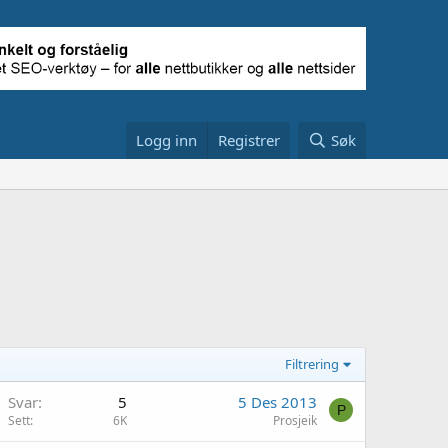
Logg inn
Registrer
Søk
Filtrering
Svar
5
5 Des 2013
P
Sett
6K
Prosjeik