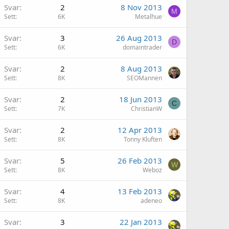
Svar
2
8 Nov 2013
M
Sett
6K
Metalhue
Svar
3
26 Aug 2013
D
Sett
6K
domaintrader
Svar
2
8 Aug 2013
Sett
8K
SEOMannen
Svar
2
18 Jun 2013
C
Sett
7K
ChristianW
Svar
2
12 Apr 2013
Sett
8K
Tonny Kluften
Svar
5
26 Feb 2013
W
Sett
8K
Weboz
Svar
4
13 Feb 2013
Sett
8K
adeneo
Svar
3
22 Jan 2013