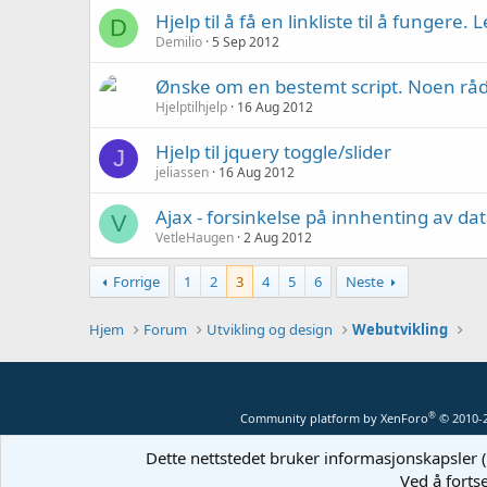
Hjelp til å få en linkliste til å fungere. 
D
Demilio
5 Sep 2012
Ønske om en bestemt script. Noen råd
Hjelptilhjelp
16 Aug 2012
Hjelp til jquery toggle/slider
J
jeliassen
16 Aug 2012
Ajax - forsinkelse på innhenting av da
V
VetleHaugen
2 Aug 2012
Forrige
1
2
3
4
5
6
Neste
Hjem
Forum
Utvikling og design
Webutvikling
®
Community platform by XenForo
© 2010-
Dette nettstedet bruker informasjonskapsler (
Ved å forts