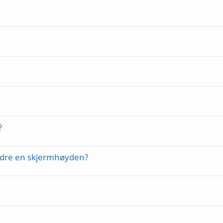
?
ndre en skjermhøyden?