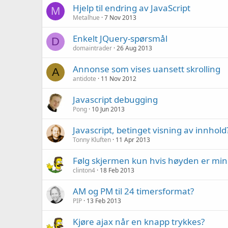
Hjelp til endring av JavaScript
M
Metalhue
7 Nov 2013
Enkelt JQuery-spørsmål
D
domaintrader
26 Aug 2013
Annonse som vises uansett skrolling
A
antidote
11 Nov 2012
Javascript debugging
Pong
10 Jun 2013
Javascript, betinget visning av innhold
Tonny Kluften
11 Apr 2013
Følg skjermen kun hvis høyden er mi
clinton4
18 Feb 2013
AM og PM til 24 timersformat?
PIP
13 Feb 2013
Kjøre ajax når en knapp trykkes?