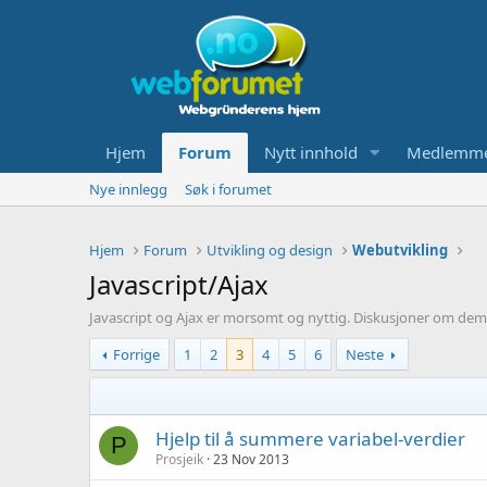
Hjem
Forum
Nytt innhold
Medlemm
Nye innlegg
Søk i forumet
Hjem
Forum
Utvikling og design
Webutvikling
Javascript/Ajax
Javascript og Ajax er morsomt og nyttig. Diskusjoner om dem er
Forrige
1
2
3
4
5
6
Neste
Hjelp til å summere variabel-verdier
P
Prosjeik
23 Nov 2013