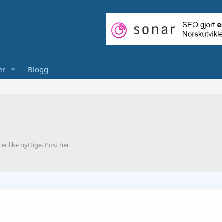
er
Blogg
 like nyttige. Post her.