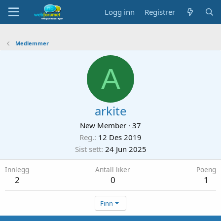
Logg inn
Registrer
Medlemmer
A
arkite
New Member
·
37
Reg.
12 Des 2019
Sist sett
24 Jun 2025
Innlegg
Antall liker
Poeng
2
0
1
Finn