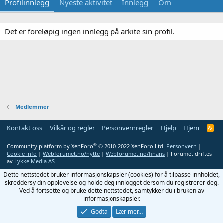
Profilinnlegg
Nyeste aktivitet
Innlegg
Om
Det er foreløpig ingen innlegg på arkite sin profil.
Medlemmer
Kontakt oss
Vilkår og regler
Personvernregler
Hjelp
Hjem
R
S
S
®
Community platform by XenForo
© 2010-2022 XenForo Ltd.
Personvern
|
Cookie info
|
Webforumet.no/nytte
|
Webforumet.no/finans
| Forumet driftes
av
Lykke Media AS
Dette nettstedet bruker informasjonskapsler (cookies) for å tilpasse innholdet,
skreddersy din opplevelse og holde deg innlogget dersom du registrerer deg.
Ved å fortsette og bruke dette nettstedet, samtykker du i bruken av
informasjonskapsler.
Godta
Lær mer…