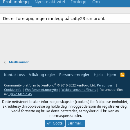
Profilinnlegg
Nyeste aktivitet
Innlegg
Om
Det er foreløpig ingen innlegg på catty23 sin profil.
Medlemmer
Kontakt oss
Vilkår og regler
Personvernregler
Hjelp
Hjem
R
S
S
®
Community platform by XenForo
© 2010-2022 XenForo Ltd.
Personvern
|
Cookie info
|
Webforumet.no/nytte
|
Webforumet.no/finans
| Forumet driftes
av
Lykke Media AS
Dette nettstedet bruker informasjonskapsler (cookies) for å tilpasse innholdet,
skreddersy din opplevelse og holde deg innlogget dersom du registrerer deg.
Ved å fortsette og bruke dette nettstedet, samtykker du i bruken av
informasjonskapsler.
Godta
Lær mer…