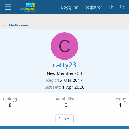
Logg inn
Registrer
Medlemmer
C
catty23
New Member
·
54
Reg.
15 Mar 2017
Sist sett
1 Apr 2020
Innlegg
Antall liker
Poeng
8
0
1
Finn