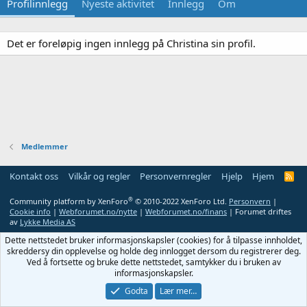
Profilinnlegg
Nyeste aktivitet
Innlegg
Om
Det er foreløpig ingen innlegg på Christina sin profil.
Medlemmer
Kontakt oss
Vilkår og regler
Personvernregler
Hjelp
Hjem
R
S
S
®
Community platform by XenForo
© 2010-2022 XenForo Ltd.
Personvern
|
Cookie info
|
Webforumet.no/nytte
|
Webforumet.no/finans
| Forumet driftes
av
Lykke Media AS
Dette nettstedet bruker informasjonskapsler (cookies) for å tilpasse innholdet,
skreddersy din opplevelse og holde deg innlogget dersom du registrerer deg.
Ved å fortsette og bruke dette nettstedet, samtykker du i bruken av
informasjonskapsler.
Godta
Lær mer…