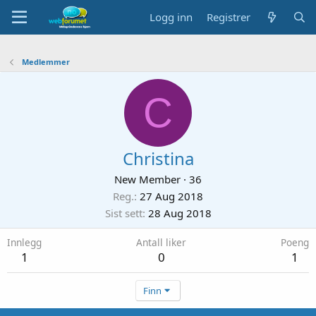
Logg inn
Registrer
Medlemmer
C
Christina
New Member
·
36
Reg.
27 Aug 2018
Sist sett
28 Aug 2018
Innlegg
Antall liker
Poeng
1
0
1
Finn