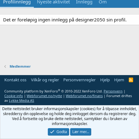
Profilinnlegg
Nyeste aktivitet
Innlegg
Om
Det er foreløpig ingen innlegg på designer2050 sin profil.
Medlemmer
Kontakt oss
Vilkår og regler
Personvernregler
Hjelp
Hjem
R
S
S
®
Community platform by XenForo
© 2010-2022 XenForo Ltd.
Personvern
|
Cookie info
|
Webforumet.no/nytte
|
Webforumet.no/finans
| Forumet driftes
av
Lykke Media AS
Dette nettstedet bruker informasjonskapsler (cookies) for å tilpasse innholdet,
skreddersy din opplevelse og holde deg innlogget dersom du registrerer deg.
Ved å fortsette og bruke dette nettstedet, samtykker du i bruken av
informasjonskapsler.
Godta
Lær mer…