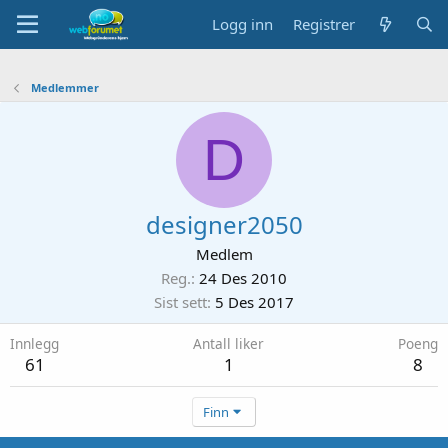
Logg inn
Registrer
Medlemmer
D
designer2050
Medlem
Reg.
24 Des 2010
Sist sett
5 Des 2017
Innlegg
Antall liker
Poeng
61
1
8
Finn