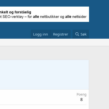
Logg inn
Registrer
Søk
Poeng
8