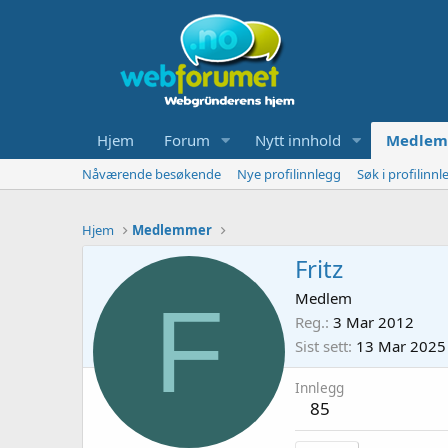
Hjem
Forum
Nytt innhold
Medlem
Nåværende besøkende
Nye profilinnlegg
Søk i profilinnl
Hjem
Medlemmer
Fritz
F
Medlem
Reg.
3 Mar 2012
Sist sett
13 Mar 2025
Innlegg
85