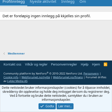
Profilinnlegg
Nyeste aktivitet
Innlegg
Om
Det er foreløpig ingen innlegg på kkjelles sin profil.
Medlemmer
Kontakt oss
Vilkår og regler
Personvernregler
Hjelp
Hjem
R
S
S
®
Community platform by XenForo
© 2010-2022 XenForo Ltd.
Personvern
|
Cookie info
|
Webforumet.no/nytte
|
Webforumet.no/finans
| Forumet driftes
av
Lykke Media AS
Dette nettstedet bruker informasjonskapsler (cookies) for å tilpasse innholdet,
skreddersy din opplevelse og holde deg innlogget dersom du registrerer deg.
Ved å fortsette og bruke dette nettstedet, samtykker du i bruken av
informasjonskapsler.
Godta
Lær mer…