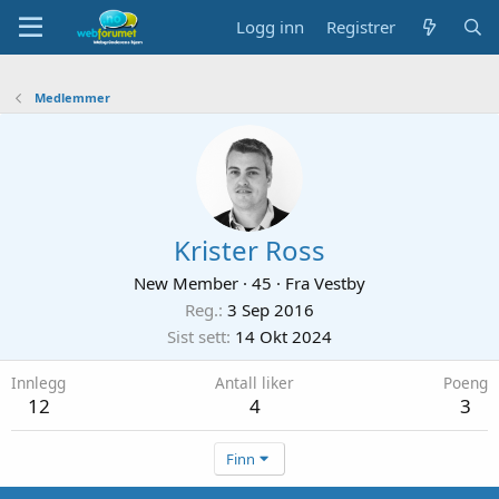
Logg inn
Registrer
Medlemmer
Krister Ross
New Member
·
45
·
Fra
Vestby
Reg.
3 Sep 2016
Sist sett
14 Okt 2024
Innlegg
Antall liker
Poeng
12
4
3
Finn