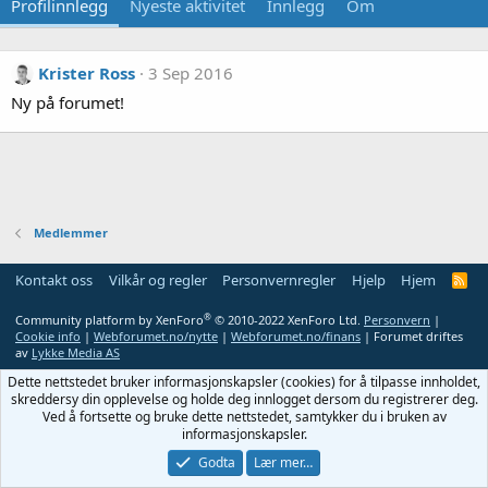
Profilinnlegg
Nyeste aktivitet
Innlegg
Om
Krister Ross
3 Sep 2016
Ny på forumet!
Medlemmer
Kontakt oss
Vilkår og regler
Personvernregler
Hjelp
Hjem
R
S
S
®
Community platform by XenForo
© 2010-2022 XenForo Ltd.
Personvern
|
Cookie info
|
Webforumet.no/nytte
|
Webforumet.no/finans
| Forumet driftes
av
Lykke Media AS
Dette nettstedet bruker informasjonskapsler (cookies) for å tilpasse innholdet,
skreddersy din opplevelse og holde deg innlogget dersom du registrerer deg.
Ved å fortsette og bruke dette nettstedet, samtykker du i bruken av
informasjonskapsler.
Godta
Lær mer…