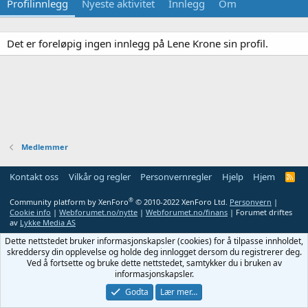
Profilinnlegg
Nyeste aktivitet
Innlegg
Om
Det er foreløpig ingen innlegg på Lene Krone sin profil.
Medlemmer
Kontakt oss
Vilkår og regler
Personvernregler
Hjelp
Hjem
R
S
S
®
Community platform by XenForo
© 2010-2022 XenForo Ltd.
Personvern
|
Cookie info
|
Webforumet.no/nytte
|
Webforumet.no/finans
| Forumet driftes
av
Lykke Media AS
Dette nettstedet bruker informasjonskapsler (cookies) for å tilpasse innholdet,
skreddersy din opplevelse og holde deg innlogget dersom du registrerer deg.
Ved å fortsette og bruke dette nettstedet, samtykker du i bruken av
informasjonskapsler.
Godta
Lær mer…