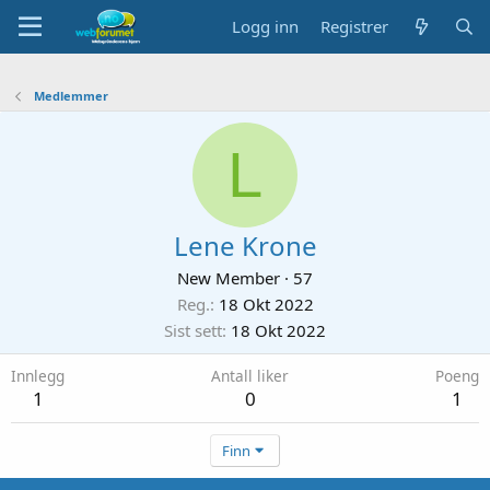
Logg inn
Registrer
Medlemmer
L
Lene Krone
New Member
·
57
Reg.
18 Okt 2022
Sist sett
18 Okt 2022
Innlegg
Antall liker
Poeng
1
0
1
Finn