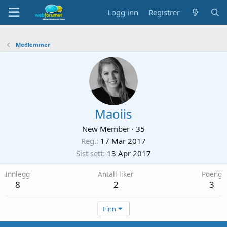
Logg inn
Registrer
Medlemmer
Maoiis
New Member
·
35
Reg.
17 Mar 2017
Sist sett
13 Apr 2017
Innlegg
Antall liker
Poeng
8
2
3
Finn