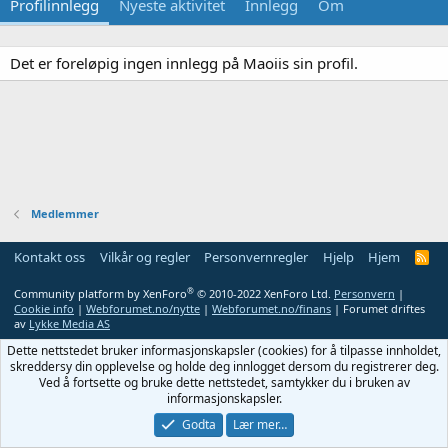
Profilinnlegg
Nyeste aktivitet
Innlegg
Om
Det er foreløpig ingen innlegg på Maoiis sin profil.
Medlemmer
Kontakt oss
Vilkår og regler
Personvernregler
Hjelp
Hjem
R
S
S
®
Community platform by XenForo
© 2010-2022 XenForo Ltd.
Personvern
|
Cookie info
|
Webforumet.no/nytte
|
Webforumet.no/finans
| Forumet driftes
av
Lykke Media AS
Dette nettstedet bruker informasjonskapsler (cookies) for å tilpasse innholdet,
skreddersy din opplevelse og holde deg innlogget dersom du registrerer deg.
Ved å fortsette og bruke dette nettstedet, samtykker du i bruken av
informasjonskapsler.
Godta
Lær mer…