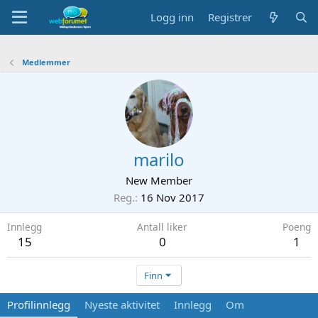
Logg inn
Registrer
Medlemmer
marilo
New Member
Reg.
16 Nov 2017
Innlegg
Antall liker
Poeng
15
0
1
Finn
Profilinnlegg
Nyeste aktivitet
Innlegg
Om