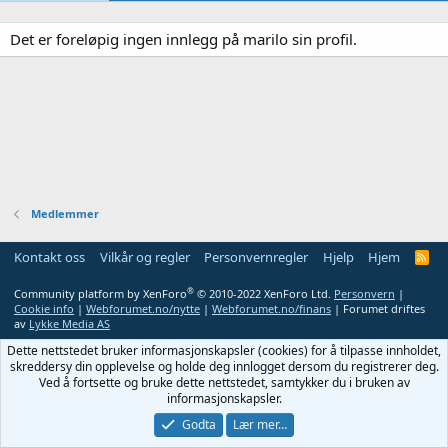
Det er foreløpig ingen innlegg på marilo sin profil.
Medlemmer
Kontakt oss
Vilkår og regler
Personvernregler
Hjelp
Hjem
R
S
S
®
Community platform by XenForo
© 2010-2022 XenForo Ltd.
Personvern
|
Cookie info
|
Webforumet.no/nytte
|
Webforumet.no/finans
| Forumet driftes
av
Lykke Media AS
Dette nettstedet bruker informasjonskapsler (cookies) for å tilpasse innholdet,
skreddersy din opplevelse og holde deg innlogget dersom du registrerer deg.
Ved å fortsette og bruke dette nettstedet, samtykker du i bruken av
informasjonskapsler.
Godta
Lær mer…