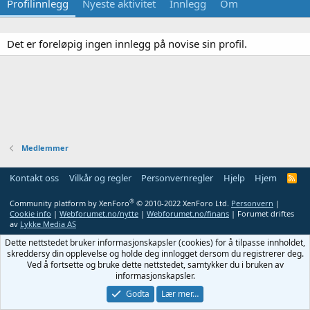
Profilinnlegg
Nyeste aktivitet
Innlegg
Om
Det er foreløpig ingen innlegg på novise sin profil.
Medlemmer
Kontakt oss
Vilkår og regler
Personvernregler
Hjelp
Hjem
R
S
S
®
Community platform by XenForo
© 2010-2022 XenForo Ltd.
Personvern
|
Cookie info
|
Webforumet.no/nytte
|
Webforumet.no/finans
| Forumet driftes
av
Lykke Media AS
Dette nettstedet bruker informasjonskapsler (cookies) for å tilpasse innholdet,
skreddersy din opplevelse og holde deg innlogget dersom du registrerer deg.
Ved å fortsette og bruke dette nettstedet, samtykker du i bruken av
informasjonskapsler.
Godta
Lær mer…