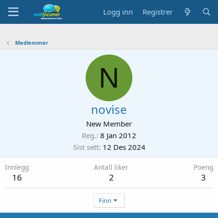
Logg inn
Registrer
Medlemmer
N
novise
New Member
Reg.
8 Jan 2012
Sist sett
12 Des 2024
Innlegg
Antall liker
Poeng
16
2
3
Finn