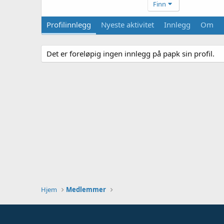
Finn
Profilinnlegg
Nyeste aktivitet
Innlegg
Om
Det er foreløpig ingen innlegg på papk sin profil.
Hjem
Medlemmer