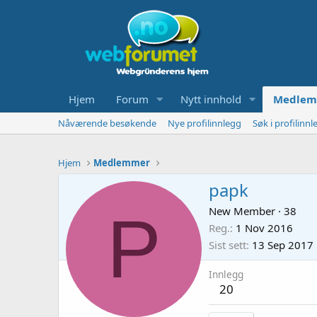
Hjem
Forum
Nytt innhold
Medlem
Nåværende besøkende
Nye profilinnlegg
Søk i profilinnl
Hjem
Medlemmer
papk
P
New Member
·
38
Reg.
1 Nov 2016
Sist sett
13 Sep 2017
Innlegg
20