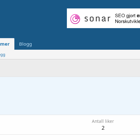
mer
Blogg
egg
Antall liker
2