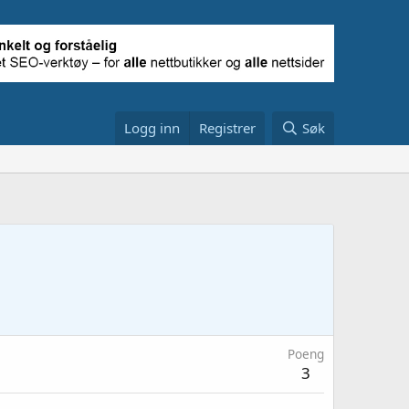
Logg inn
Registrer
Søk
Poeng
3