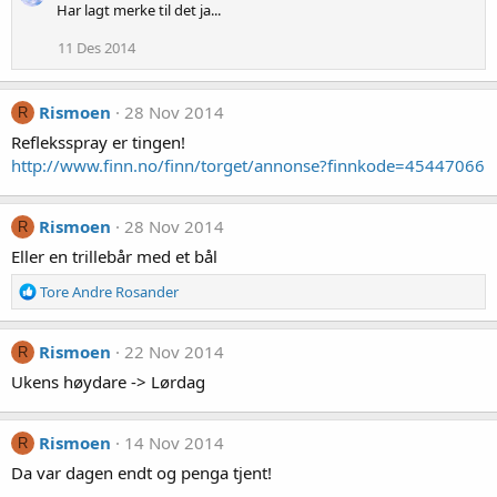
Har lagt merke til det ja...
11 Des 2014
Rismoen
28 Nov 2014
R
Refleksspray er tingen!
http://www.finn.no/finn/torget/annonse?finnkode=45447066
Rismoen
28 Nov 2014
R
Eller en trillebår med et bål
R
Tore Andre Rosander
e
a
k
Rismoen
22 Nov 2014
R
s
Ukens høydare -> Lørdag
j
o
n
Rismoen
14 Nov 2014
R
e
r
Da var dagen endt og penga tjent!
: