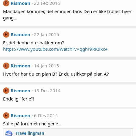
Rismoen
22 Feb 2015
R
Mandagen kommer, det er ingen fare. Den er like trofast hver
gang...
Rismoen
22 Jan 2015
R
Er det denne du snakker om?
https://www.youtube.com/watch?v=qghr9RK9xc4
Rismoen
14 Jan 2015
R
Hvorfor har du en plan B? Er du usikker på plan A?
Rismoen
19 Des 2014
R
Endelig "ferie"!
Rismoen
6 Des 2014
R
Stille på forumet i helgene...
Travellingman