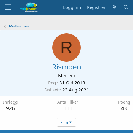
Logg inn
Registrer
Medlemmer
R
Rismoen
Medlem
Reg.
31 Okt 2013
Sist sett
23 Aug 2021
Innlegg
Antall liker
Poeng
926
111
43
Finn