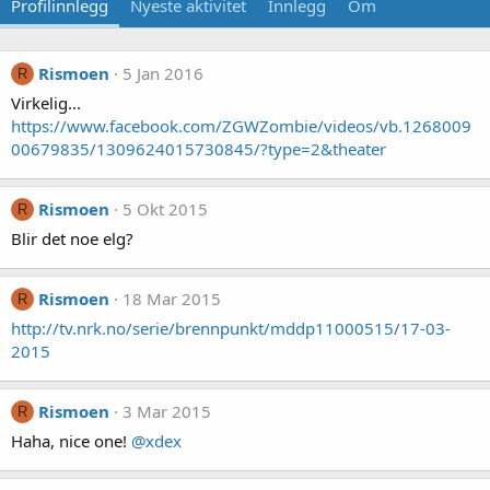
Profilinnlegg
Nyeste aktivitet
Innlegg
Om
Rismoen
5 Jan 2016
R
Virkelig...
https://www.facebook.com/ZGWZombie/videos/vb.1268009
00679835/1309624015730845/?type=2&theater
Rismoen
5 Okt 2015
R
Blir det noe elg?
Rismoen
18 Mar 2015
R
http://tv.nrk.no/serie/brennpunkt/mddp11000515/17-03-
2015
Rismoen
3 Mar 2015
R
Haha, nice one!
@xdex