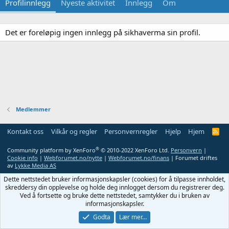
Profilinnlegg
Nyeste aktivitet
Innlegg
Om
Det er foreløpig ingen innlegg på sikhaverma sin profil.
Medlemmer
Kontakt oss
Vilkår og regler
Personvernregler
Hjelp
Hjem
R
S
S
®
Community platform by XenForo
© 2010-2022 XenForo Ltd.
Personvern
|
Cookie info
|
Webforumet.no/nytte
|
Webforumet.no/finans
| Forumet driftes
av
Lykke Media AS
Dette nettstedet bruker informasjonskapsler (cookies) for å tilpasse innholdet,
skreddersy din opplevelse og holde deg innlogget dersom du registrerer deg.
Ved å fortsette og bruke dette nettstedet, samtykker du i bruken av
informasjonskapsler.
Godta
Lær mer…