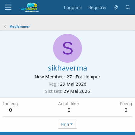
Logg inn
Registrer
Medlemmer
S
sikhaverma
New Member
·
27
·
Fra
Udaipur
Reg.
29 Mai 2026
Sist sett
29 Mai 2026
Innlegg
Antall liker
Poeng
0
0
0
Finn