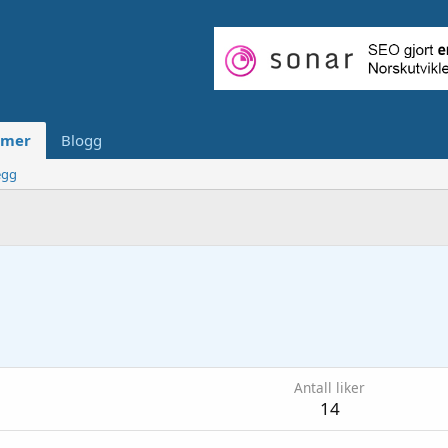
mer
Blogg
egg
Antall liker
14