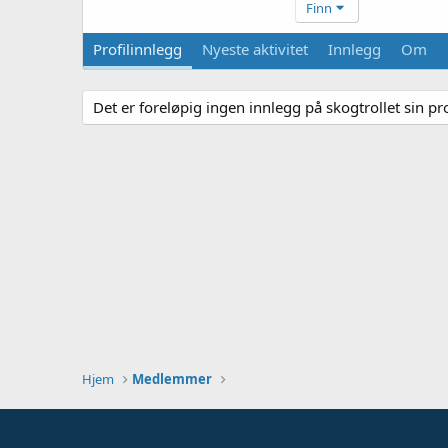
Finn
Profilinnlegg
Nyeste aktivitet
Innlegg
Om
Det er foreløpig ingen innlegg på skogtrollet sin pro
Hjem
Medlemmer