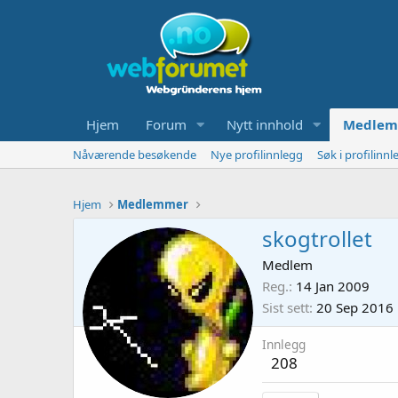
Hjem
Forum
Nytt innhold
Medlem
Nåværende besøkende
Nye profilinnlegg
Søk i profilinnl
Hjem
Medlemmer
skogtrollet
Medlem
Reg.
14 Jan 2009
Sist sett
20 Sep 2016
Innlegg
208