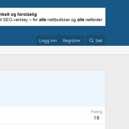
Logg inn
Registrer
Søk
Poeng
18