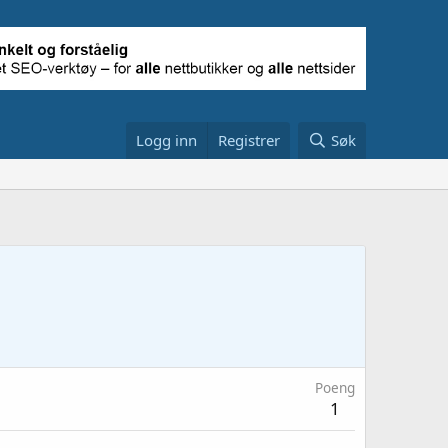
Logg inn
Registrer
Søk
Poeng
1