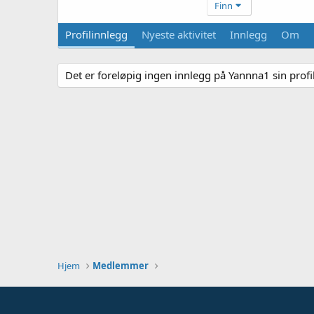
Finn
Profilinnlegg
Nyeste aktivitet
Innlegg
Om
Det er foreløpig ingen innlegg på Yannna1 sin profil
Hjem
Medlemmer