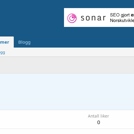
mer
Blogg
egg
Antall liker
0