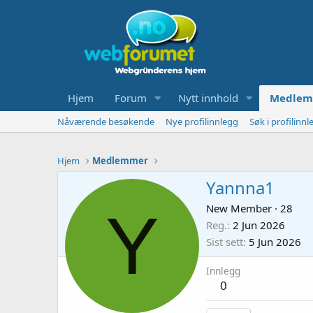
Hjem
Forum
Nytt innhold
Medlem
Nåværende besøkende
Nye profilinnlegg
Søk i profilinnl
Hjem
Medlemmer
Yannna1
Y
New Member
·
28
Reg.
2 Jun 2026
Sist sett
5 Jun 2026
Innlegg
0