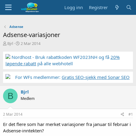
Logg inn
Registrer
Adsense
Adsense-variasjoner
T
S
Bjrl
2 Mar 2014
r
t
å
a
Nordhost - Bruk rabattkoden WF2023NH og få
20%
d
r
løpende rabatt
på alle webhotell
s
t
t
d
a
a
For WFs medlemmer:
Gratis SEO-sjekk med Sonar SEO
r
t
t
o
Bjrl
e
B
r
Medlem
2 Mar 2014
#1
Er det flere som har merket variasjoner fra januar til februar i
Adsense-inntekten?