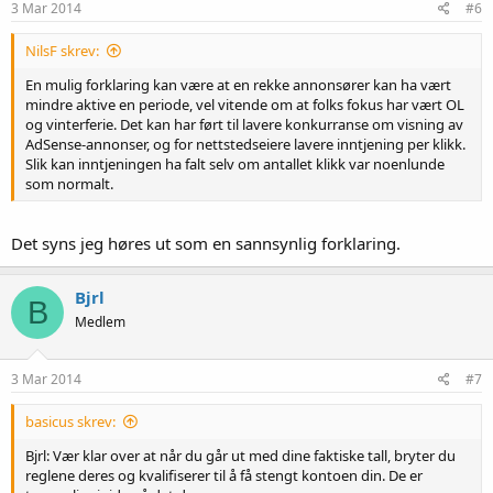
3 Mar 2014
#6
NilsF skrev:
En mulig forklaring kan være at en rekke annonsører kan ha vært
mindre aktive en periode, vel vitende om at folks fokus har vært OL
og vinterferie. Det kan har ført til lavere konkurranse om visning av
AdSense-annonser, og for nettstedseiere lavere inntjening per klikk.
Slik kan inntjeningen ha falt selv om antallet klikk var noenlunde
som normalt.
Det syns jeg høres ut som en sannsynlig forklaring.
Bjrl
B
Medlem
3 Mar 2014
#7
basicus skrev:
Bjrl: Vær klar over at når du går ut med dine faktiske tall, bryter du
reglene deres og kvalifiserer til å få stengt kontoen din. De er