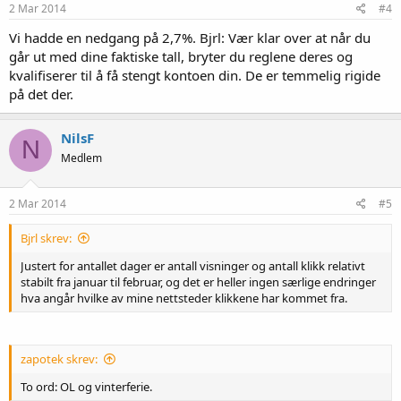
2 Mar 2014
#4
Vi hadde en nedgang på 2,7%. Bjrl: Vær klar over at når du
går ut med dine faktiske tall, bryter du reglene deres og
kvalifiserer til å få stengt kontoen din. De er temmelig rigide
på det der.
NilsF
N
Medlem
2 Mar 2014
#5
Bjrl skrev:
Justert for antallet dager er antall visninger og antall klikk relativt
stabilt fra januar til februar, og det er heller ingen særlige endringer
hva angår hvilke av mine nettsteder klikkene har kommet fra.
zapotek skrev:
To ord: OL og vinterferie.