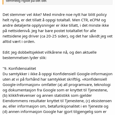
temmelig rigide på det der.
Det stemmer vel ikke? Med mindre noe nytt har blitt policy
helt nylig, er det tillatt å oppgi totaltall. Men CTR, eCPM og
andre detaljerte opplysninger er ikke tillatt, i det minste ikke
på nettsidenivå. Jeg har bare postet totaltallet for alle
nettsidene jeg driver (ca 20-25 sider), og det har såvidt jeg vet
alltid vært i orden.
Edit: Jeg dobbeltsjekket villkårene nå, og den aktuelle
bestemmelsen lyder slik:
"9. Konfidensialitet
Du samtykker i ikke å oppgi Konfidensiell Google-informasjon
uten at vi på forhånd har samtykket skriftlig. «Konfidensiell
Google-informasjon» omfatter (a) all programvare, teknologi
og dokumentasjon fra Google som er knyttet til Tjenestene,
(b) klikkfrekvenser og annen statistikk som gjelder
Eiendommens resultater knyttet til Tjenestene, (c) eksistensen
av, eller informasjon om, betafunksjonalitet i en Tjeneste og
(d) annen informasjon Google har gjort tilgjengelig som er