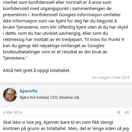
merket som konfidensiell eller normalt er å anse som
konfidensiell med utgangspunkt i sammenhengen de
presenteres i. Konfidensiell Googles-informasjon omfatter
ikke informasjon som var kjent for deg før du begynte å
bruke Tjenestene, som blir offentlig kjent uten at du har skyld
i dette, som du har utviklet uavhengig, eller som du
rettmessig har mottatt av en tredjepart. Til tross for Punkt 9
kan du gjengi det nøyaktige omfanget av Googles
bruttoutbetalinger som er et resultat av din bruk av
Tjenestene."
Altså helt greit å oppgi totaltallet.
Sist redigert:
3 Mar 2014
bjornfix
Bjørn Are Solstad, CEO, Devenia Ltd.
4 Mar 2014
#8
Skal ikke si noe jeg. Kjenner bare til en som fikk stengt
kontoen på grunn av totaltallet. Men, det er lenge siden så jeg