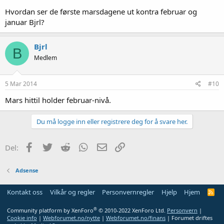
Hvordan ser de første marsdagene ut kontra februar og
januar Bjrl?
Bjrl
B
Medlem
5 Mar 2014
#10
Mars hittil holder februar-nivå.
Du må logge inn eller registrere deg for å svare her.
Facebook
Twitter
Reddit
WhatsApp
E-post
Link
Del:
Adsense
Kontakt oss
Vilkår og regler
Personvernregler
Hjelp
Hjem
R
S
S
®
Community platform by XenForo
© 2010-2022 XenForo Ltd.
Personvern
|
Cookie info
|
Webforumet.no/nytte
|
Webforumet.no/finans
| Forumet driftes