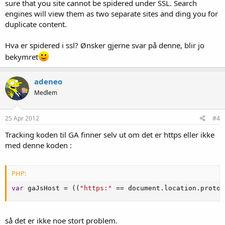
sure that you site cannot be spidered under SSL. Search
engines will view them as two separate sites and ding you for
duplicate content.
Hva er spidered i ssl? Ønsker gjerne svar på denne, blir jo
bekymret
adeneo
Medlem
25 Apr 2012
#4
Tracking koden til GA finner selv ut om det er https eller ikke
med denne koden :
PHP:
var
 gaJsHost 
=
(
(
"https:"
==
 document
.
location
.
protoc
så det er ikke noe stort problem.