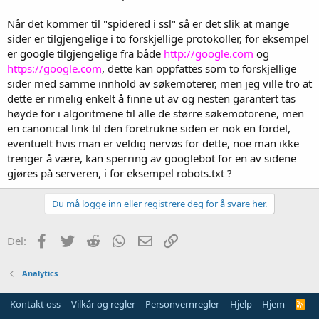
Når det kommer til "spidered i ssl" så er det slik at mange
sider er tilgjengelige i to forskjellige protokoller, for eksempel
er google tilgjengelige fra både
http://google.com
og
https://google.com
, dette kan oppfattes som to forskjellige
sider med samme innhold av søkemoterer, men jeg ville tro at
dette er rimelig enkelt å finne ut av og nesten garantert tas
høyde for i algoritmene til alle de større søkemotorene, men
en canonical link til den foretrukne siden er nok en fordel,
eventuelt hvis man er veldig nervøs for dette, noe man ikke
trenger å være, kan sperring av googlebot for en av sidene
gjøres på serveren, i for eksempel robots.txt ?
Du må logge inn eller registrere deg for å svare her.
Facebook
Twitter
Reddit
WhatsApp
E-post
Link
Del:
Analytics
Kontakt oss
Vilkår og regler
Personvernregler
Hjelp
Hjem
R
S