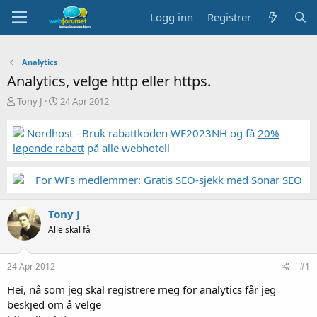
Logg inn
Registrer
Analytics
Analytics, velge http eller https.
T
S
Tony J
24 Apr 2012
r
t
å
a
Nordhost - Bruk rabattkoden WF2023NH og få
20%
d
r
løpende rabatt
på alle webhotell
s
t
t
d
a
a
For WFs medlemmer:
Gratis SEO-sjekk med Sonar SEO
r
t
t
o
Tony J
e
r
Alle skal få
24 Apr 2012
#1
Hei, nå som jeg skal registrere meg for analytics får jeg
beskjed om å velge