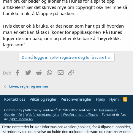
man bruker bilder og ikoner fra iTunes for å sprite opp
artikkelen? Ser det skrives mye om copyright osv her inne så
har ikke tenkt å få apple på nakken...
Hvis det er ok å bruke, er det noen som har tips til hvordan
man enkelt kan få tak i ikoner for applikasjoner? På iTunes
ligger de som bakgrunn og det er ikke bare å "høyreklikk,
lagre som".
Du må logge inn eller registrere deg for å svare her.
Facebook
Twitter
Reddit
WhatsApp
E-post
Link
Del:
Lover, regler og normer
Kontakt oss
Vilkår og regler
Personvernregler
Hjelp
Hjem
R
S
S
®
Community platform by XenForo
© 2010-2022 XenForo Ltd.
Personvern
|
Cookie info
|
Webforumet.no/nytte
|
Webforumet.no/finans
| Forumet driftes
av
Lykke Media AS
Dette nettstedet bruker informasjonskapsler (cookies) for å tilpasse innholdet,
skreddersy din opplevelse og holde deg innlogget dersom du registrerer deg.