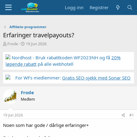
Logg inn
Registrer
Affiliate-programmer
Erfaringer travelpayouts?
T
S
Frode
19 Jun 2026
r
t
å
a
Nordhost - Bruk rabattkoden WF2023NH og få
20%
d
r
løpende rabatt
på alle webhotell
s
t
t
d
a
a
For WFs medlemmer:
Gratis SEO-sjekk med Sonar SEO
r
t
t
o
Frode
e
r
Medlem
19 Jun 2026
#1
Noen som har gode / dårlige erfaringer+