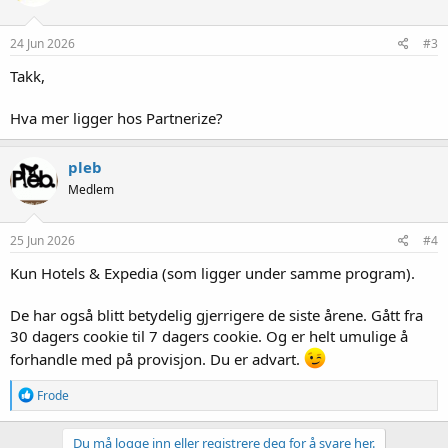
24 Jun 2026
#3
Takk,
Hva mer ligger hos Partnerize?
pleb
Medlem
25 Jun 2026
#4
Kun Hotels & Expedia (som ligger under samme program).
De har også blitt betydelig gjerrigere de siste årene. Gått fra
30 dagers cookie til 7 dagers cookie. Og er helt umulige å
forhandle med på provisjon. Du er advart.
R
Frode
e
a
k
Du må logge inn eller registrere deg for å svare her.