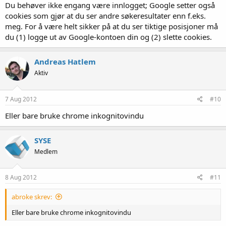
Du behøver ikke engang være innlogget; Google setter også
Noen som har forslag til hvordan jeg kan komme opp på top 10 i
cookies som gjør at du ser andre søkeresultater enn f.eks.
google da? Bare å sette i gang med lenkebygging?
meg. For å være helt sikker på at du ser tiktige posisjoner må
du (1) logge ut av Google-kontoen din og (2) slette cookies.
Bruker seo by yoast, virker som en bra plugin. De fleste av sidene
mine "er markert med grønn, BRA" Bruker ikke ofte kun nøkkelordet
tatovering.
Andreas Hatlem
Aktiv
7 Aug 2012
#10
Eller bare bruke chrome inkognitovindu
SYSE
Medlem
8 Aug 2012
#11
abroke skrev:
Eller bare bruke chrome inkognitovindu