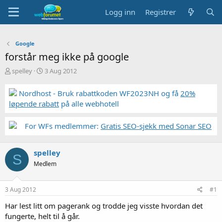
Logg inn
Registrer
Google
forstår meg ikke på google
T
S
spelley
3 Aug 2012
r
t
å
a
Nordhost - Bruk rabattkoden WF2023NH og få
20%
d
r
løpende rabatt
på alle webhotell
s
t
t
d
a
a
For WFs medlemmer:
Gratis SEO-sjekk med Sonar SEO
r
t
t
o
e
spelley
S
r
Medlem
3 Aug 2012
#1
Har lest litt om pagerank og trodde jeg visste hvordan det
fungerte, helt til å går.