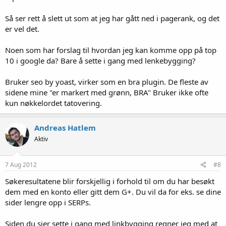
Så ser rett å slett ut som at jeg har gått ned i pagerank, og det
er vel det.
Noen som har forslag til hvordan jeg kan komme opp på top
10 i google da? Bare å sette i gang med lenkebygging?
Bruker seo by yoast, virker som en bra plugin. De fleste av
sidene mine "er markert med grønn, BRA" Bruker ikke ofte
kun nøkkelordet tatovering.
Andreas Hatlem
Aktiv
7 Aug 2012
#8
Søkeresultatene blir forskjellig i forhold til om du har besøkt
dem med en konto eller gitt dem G+. Du vil da for eks. se dine
sider lengre opp i SERPs.
Siden du sier sette i gang med linkbygging regner jeg med at