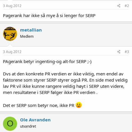
3 Aug 2012
#2
Pagerank har ikke så mye å si lenger for SERP
metallian
Medlem
3 Aug 2012
#3
PAgerank betyr ingenting-og alt-for SERP ;-)
Dvs at den konkrete PR verdien er ikke viktig, men endel av
faktorene som styrer SERP styrer også PR. En side med veldig
lav PR vil ikke kunne rangere veldig høyt i SERP uten videre,
men resultatene i SERP følger ikke PR verdien .
Det er SERP som betyr noe, ikke PR
Ole Avranden
O
utvandret