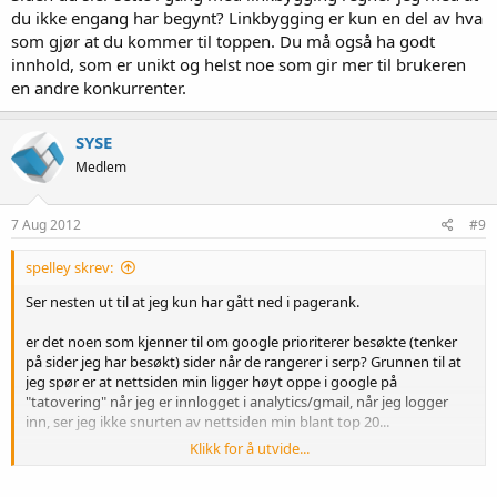
du ikke engang har begynt? Linkbygging er kun en del av hva
som gjør at du kommer til toppen. Du må også ha godt
innhold, som er unikt og helst noe som gir mer til brukeren
en andre konkurrenter.
SYSE
Medlem
7 Aug 2012
#9
spelley skrev:
Ser nesten ut til at jeg kun har gått ned i pagerank.
er det noen som kjenner til om google prioriterer besøkte (tenker
på sider jeg har besøkt) sider når de rangerer i serp? Grunnen til at
jeg spør er at nettsiden min ligger høyt oppe i google på
"tatovering" når jeg er innlogget i analytics/gmail, når jeg logger
inn, ser jeg ikke snurten av nettsiden min blant top 20...
Klikk for å utvide...
Så ser rett å slett ut som at jeg har gått ned i pagerank, og det er vel
det.