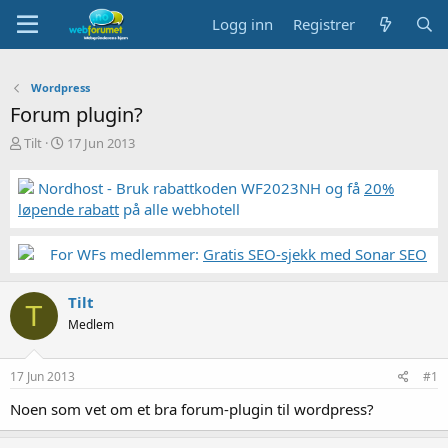
Logg inn
Registrer
Wordpress
Forum plugin?
T
S
Tilt
17 Jun 2013
r
t
å
a
Nordhost - Bruk rabattkoden WF2023NH og få
20%
d
r
løpende rabatt
på alle webhotell
s
t
t
d
a
a
For WFs medlemmer:
Gratis SEO-sjekk med Sonar SEO
r
t
t
o
Tilt
e
T
r
Medlem
17 Jun 2013
#1
Noen som vet om et bra forum-plugin til wordpress?