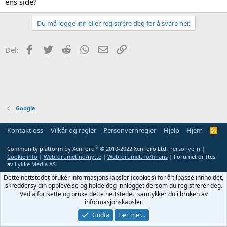
ens side?
Du må logge inn eller registrere deg for å svare her.
Facebook
Twitter
Reddit
WhatsApp
E-post
Link
Del:
Google
Kontakt oss
Vilkår og regler
Personvernregler
Hjelp
Hjem
R
S
S
®
Community platform by XenForo
© 2010-2022 XenForo Ltd.
Personvern
|
Cookie info
|
Webforumet.no/nytte
|
Webforumet.no/finans
| Forumet driftes
av
Lykke Media AS
Dette nettstedet bruker informasjonskapsler (cookies) for å tilpasse innholdet,
skreddersy din opplevelse og holde deg innlogget dersom du registrerer deg.
Ved å fortsette og bruke dette nettstedet, samtykker du i bruken av
informasjonskapsler.
Godta
Lær mer…