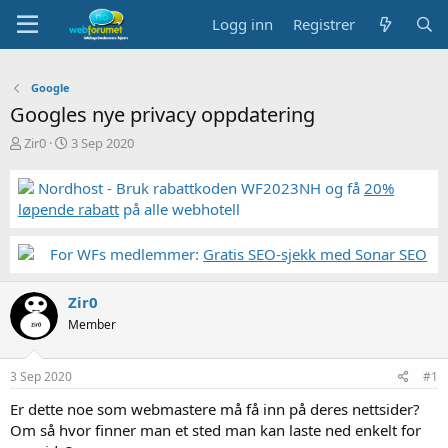
Logg inn
Registrer
Google
Googles nye privacy oppdatering
T
S
Zir0
3 Sep 2020
r
t
å
a
Nordhost - Bruk rabattkoden WF2023NH og få
20%
d
r
løpende rabatt
på alle webhotell
s
t
t
d
a
a
For WFs medlemmer:
Gratis SEO-sjekk med Sonar SEO
r
t
t
o
Zir0
e
r
Member
3 Sep 2020
#1
Er dette noe som webmastere må få inn på deres nettsider?
Om så hvor finner man et sted man kan laste ned enkelt for