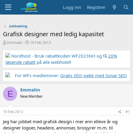
Logg inn
Registrer
Jobbsøking
Grafisk designer med ledig kapasitet
T
S
Emmalin
19 Feb 2013
r
t
å
a
Nordhost - Bruk rabattkoden WF2023NH og få
20%
d
r
løpende rabatt
på alle webhotell
s
t
t
d
a
a
For WFs medlemmer:
Gratis SEO-sjekk med Sonar SEO
r
t
t
o
Emmalin
e
E
r
New Member
19 Feb 2013
#1
Jeg har jobbet med grafisk design i mer enn elleve år og
designer logoer, headere, annonser, brosjyrer m.m. til