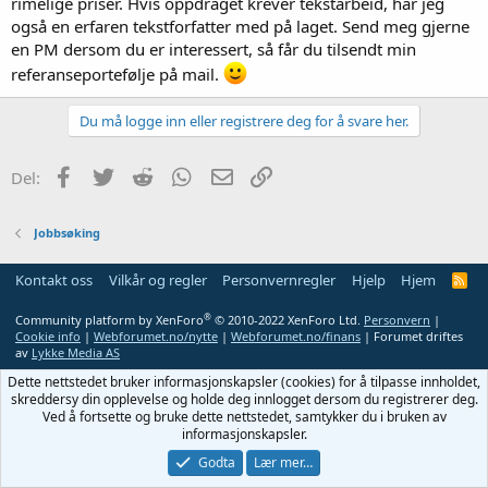
rimelige priser. Hvis oppdraget krever tekstarbeid, har jeg
også en erfaren tekstforfatter med på laget. Send meg gjerne
en PM dersom du er interessert, så får du tilsendt min
referanseportefølje på mail.
Du må logge inn eller registrere deg for å svare her.
Facebook
Twitter
Reddit
WhatsApp
E-post
Link
Del:
Jobbsøking
Kontakt oss
Vilkår og regler
Personvernregler
Hjelp
Hjem
R
S
S
®
Community platform by XenForo
© 2010-2022 XenForo Ltd.
Personvern
|
Cookie info
|
Webforumet.no/nytte
|
Webforumet.no/finans
| Forumet driftes
av
Lykke Media AS
Dette nettstedet bruker informasjonskapsler (cookies) for å tilpasse innholdet,
skreddersy din opplevelse og holde deg innlogget dersom du registrerer deg.
Ved å fortsette og bruke dette nettstedet, samtykker du i bruken av
informasjonskapsler.
Godta
Lær mer…