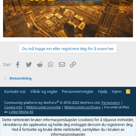
Du må logge inn eller registrere deg for å svare her.
Facebook
Twitter
Reddit
WhatsApp
E-post
Link
Del:
Webutvikling
Kontakt oss
Vilkår og regler
Personvernregler
Hjelp
Hjem
R
S
S
®
Community platform by XenForo
© 2010-2022 XenForo Ltd.
Personvern
|
Cookie info
|
Webforumet.no/nytte
|
Webforumet.no/finans
| Forumet driftes
av
Lykke Media AS
Dette nettstedet bruker informasjonskapsler (cookies) for å tilpasse innholdet,
skreddersy din opplevelse og holde deg innlogget dersom du registrerer deg.
Ved å fortsette og bruke dette nettstedet, samtykker du i bruken av
informasjonskapsler.