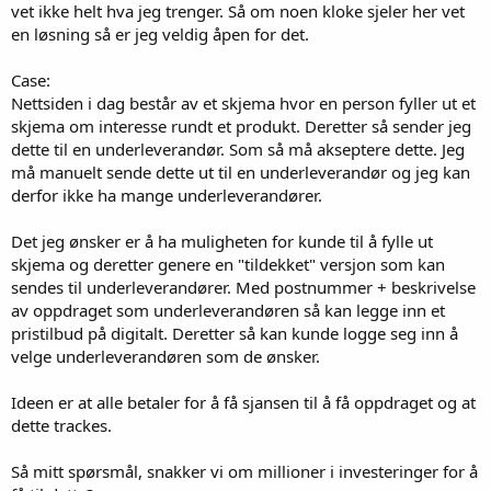
vet ikke helt hva jeg trenger. Så om noen kloke sjeler her vet
en løsning så er jeg veldig åpen for det.
Case:
Nettsiden i dag består av et skjema hvor en person fyller ut et
skjema om interesse rundt et produkt. Deretter så sender jeg
dette til en underleverandør. Som så må akseptere dette. Jeg
må manuelt sende dette ut til en underleverandør og jeg kan
derfor ikke ha mange underleverandører.
Det jeg ønsker er å ha muligheten for kunde til å fylle ut
skjema og deretter genere en "tildekket" versjon som kan
sendes til underleverandører. Med postnummer + beskrivelse
av oppdraget som underleverandøren så kan legge inn et
pristilbud på digitalt. Deretter så kan kunde logge seg inn å
velge underleverandøren som de ønsker.
Ideen er at alle betaler for å få sjansen til å få oppdraget og at
dette trackes.
Så mitt spørsmål, snakker vi om millioner i investeringer for å