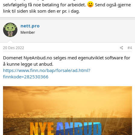
selvfølgelig få noe betaling for arbeidet.
Send også gjerne
link til siden slik som den er pr. i dag.
nett.pro
Member
20 Des 2022
#4
Domenet NyeAnbud.no selges med egenutviklet software for
å kunne legge ut anbud.
https://www.finn.no/bap/forsale/ad.html?
finnkode=282530366