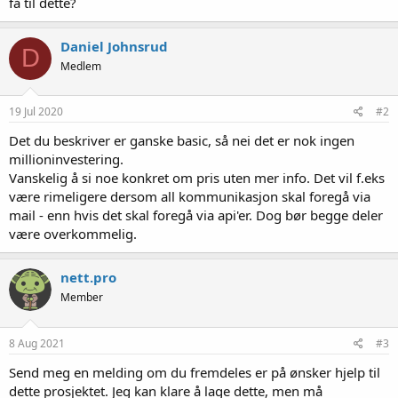
få til dette?
Daniel Johnsrud
D
Medlem
19 Jul 2020
#2
Det du beskriver er ganske basic, så nei det er nok ingen
millioninvestering.
Vanskelig å si noe konkret om pris uten mer info. Det vil f.eks
være rimeligere dersom all kommunikasjon skal foregå via
mail - enn hvis det skal foregå via api'er. Dog bør begge deler
være overkommelig.
nett.pro
Member
8 Aug 2021
#3
Send meg en melding om du fremdeles er på ønsker hjelp til
dette prosjektet. Jeg kan klare å lage dette, men må