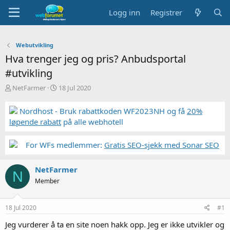
Logg inn
Registrer
Webutvikling
Hva trenger jeg og pris? Anbudsportal
#utvikling
T
S
NetFarmer
18 Jul 2020
r
t
å
a
Nordhost - Bruk rabattkoden WF2023NH og få
20%
d
r
løpende rabatt
på alle webhotell
s
t
t
d
a
a
For WFs medlemmer:
Gratis SEO-sjekk med Sonar SEO
r
t
t
o
NetFarmer
e
N
r
Member
18 Jul 2020
#1
Jeg vurderer å ta en site noen hakk opp. Jeg er ikke utvikler og