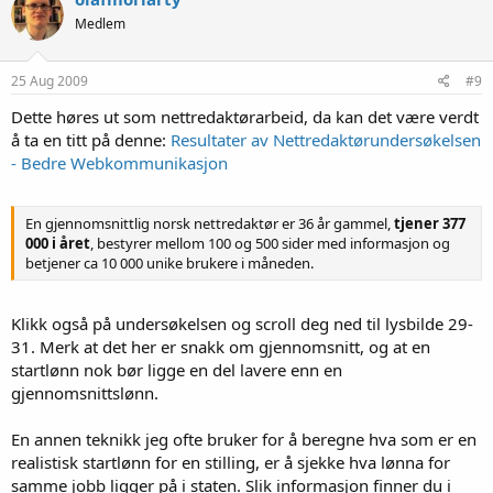
Medlem
25 Aug 2009
#9
Dette høres ut som nettredaktørarbeid, da kan det være verdt
å ta en titt på denne:
Resultater av Nettredaktørundersøkelsen
- Bedre Webkommunikasjon
En gjennomsnittlig norsk nettredaktør er 36 år gammel,
tjener 377
000 i året
, bestyrer mellom 100 og 500 sider med informasjon og
betjener ca 10 000 unike brukere i måneden.
Klikk også på undersøkelsen og scroll deg ned til lysbilde 29-
31. Merk at det her er snakk om gjennomsnitt, og at en
startlønn nok bør ligge en del lavere enn en
gjennomsnittslønn.
En annen teknikk jeg ofte bruker for å beregne hva som er en
realistisk startlønn for en stilling, er å sjekke hva lønna for
samme jobb ligger på i staten. Slik informasjon finner du i