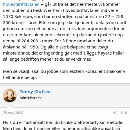
hovedtariffavtalen
-- går ut fra at det nærmeste vi kommer
den jobben du beskriver her i hovedtariffavtalen må være
1070 Sekretær, som har en startlønn på lønnstrinn 22 -- 258
200 kroner i året. Ettersom jeg ikke kjenner til detaljene rundt
jobben din kan det hende at du f.eks. kan argumentere for at
du er mer konsulent enn sekretær, og da kan du justere opp
denne til 284 200 kroner. For å finne timelønn deler du
årslønna på 1950. Og alle disse beløpene er selvsagt
minstelønner, det er ingenting galt med å ligge høyere heller
så lenge bedriften mener at du er verdt mer.
Men selvsagt, skal du jobbe som ekstern konsulent snakker vi
helt andre beløp.
Tonny Kluften
Administrator
25 Aug 2009
#10
Hvis du er fast ansatt kan du bruke olafmoriarty sin metode.
Men hvis du er frilanser eller lignende, altså ikke ansatt, så