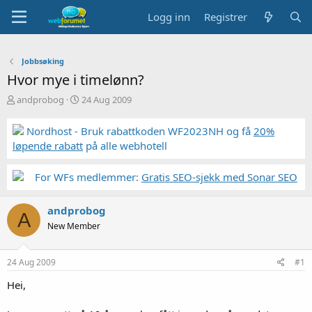
Logg inn
Registrer
Jobbsøking
Hvor mye i timelønn?
T
S
andprobog
24 Aug 2009
r
t
å
a
Nordhost - Bruk rabattkoden WF2023NH og få
20%
d
r
løpende rabatt
på alle webhotell
s
t
t
d
a
a
For WFs medlemmer:
Gratis SEO-sjekk med Sonar SEO
r
t
t
o
andprobog
e
A
r
New Member
24 Aug 2009
#1
Hei,