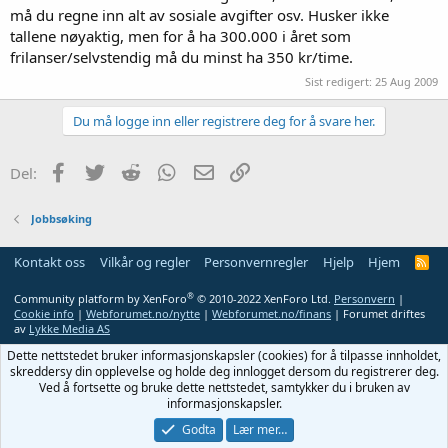
må du regne inn alt av sosiale avgifter osv. Husker ikke
tallene nøyaktig, men for å ha 300.000 i året som
frilanser/selvstendig må du minst ha 350 kr/time.
Sist redigert:
25 Aug 2009
Du må logge inn eller registrere deg for å svare her.
Facebook
Twitter
Reddit
WhatsApp
E-post
Link
Del:
Jobbsøking
Kontakt oss
Vilkår og regler
Personvernregler
Hjelp
Hjem
R
S
S
®
Community platform by XenForo
© 2010-2022 XenForo Ltd.
Personvern
|
Cookie info
|
Webforumet.no/nytte
|
Webforumet.no/finans
| Forumet driftes
av
Lykke Media AS
Dette nettstedet bruker informasjonskapsler (cookies) for å tilpasse innholdet,
skreddersy din opplevelse og holde deg innlogget dersom du registrerer deg.
Ved å fortsette og bruke dette nettstedet, samtykker du i bruken av
informasjonskapsler.
Godta
Lær mer…