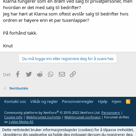
Klarna fungerer som en drøm ved salg til privatpersoner, men
hvordan er det med salg til bedrifter?
Jeg har hørt at Klarna som oftest avslår salg til bedrifter hvis
ordren er høyere enn et par tusenlapper?
På forhånd takk.
Knut
Du må logge inn eller registrere deg for å svare her.
Facebook
Twitter
Reddit
WhatsApp
E-post
Link
Del:
Nettbutikk
Kontakt oss
Vilkår og regler
Personvernregler
Hjelp
Hjem
R
S
S
®
Community platform by XenForo
© 2010-2022 XenForo Ltd.
Personvern
|
Cookie info
|
Webforumet.no/nytte
|
Webforumet.no/finans
| Forumet driftes
av
Lykke Media AS
Dette nettstedet bruker informasjonskapsler (cookies) for å tilpasse innholdet,
skreddersy din opplevelse og holde deg innlogget dersom du registrerer deg.