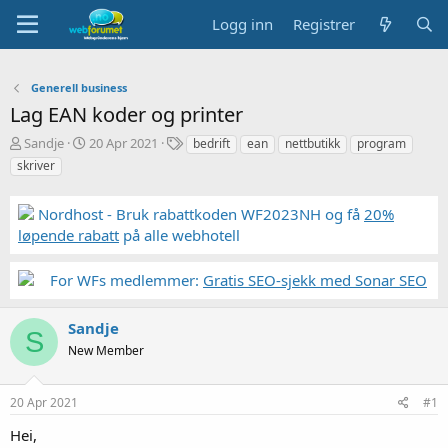
Logg inn
Registrer
Generell business
Lag EAN koder og printer
T
S
S
Sandje
20 Apr 2021
bedrift
ean
nettbutikk
program
r
t
t
skriver
å
a
i
d
r
k
Nordhost - Bruk rabattkoden WF2023NH og få
20%
s
t
k
t
d
o
løpende rabatt
på alle webhotell
a
a
r
r
t
d
For WFs medlemmer:
Gratis SEO-sjekk med Sonar SEO
t
o
e
r
Sandje
S
New Member
20 Apr 2021
#1
Hei,