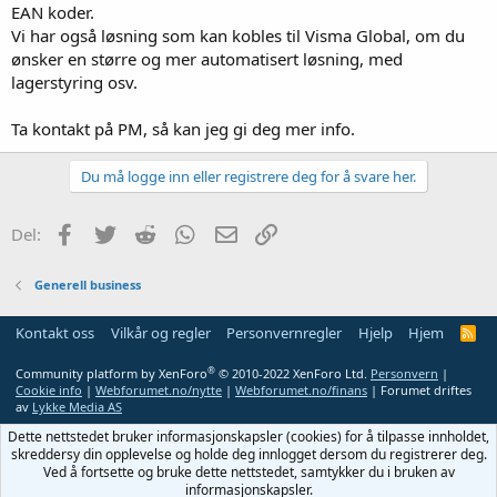
EAN koder.
Vi har også løsning som kan kobles til Visma Global, om du
ønsker en større og mer automatisert løsning, med
lagerstyring osv.
Ta kontakt på PM, så kan jeg gi deg mer info.
Du må logge inn eller registrere deg for å svare her.
Facebook
Twitter
Reddit
WhatsApp
E-post
Link
Del:
Generell business
Kontakt oss
Vilkår og regler
Personvernregler
Hjelp
Hjem
R
S
S
®
Community platform by XenForo
© 2010-2022 XenForo Ltd.
Personvern
|
Cookie info
|
Webforumet.no/nytte
|
Webforumet.no/finans
| Forumet driftes
av
Lykke Media AS
Dette nettstedet bruker informasjonskapsler (cookies) for å tilpasse innholdet,
skreddersy din opplevelse og holde deg innlogget dersom du registrerer deg.
Ved å fortsette og bruke dette nettstedet, samtykker du i bruken av
informasjonskapsler.