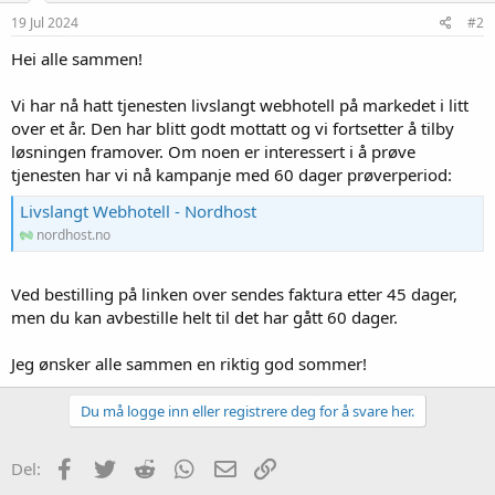
19 Jul 2024
#2
Hei alle sammen!
Vi har nå hatt tjenesten livslangt webhotell på markedet i litt
over et år. Den har blitt godt mottatt og vi fortsetter å tilby
løsningen framover. Om noen er interessert i å prøve
tjenesten har vi nå kampanje med 60 dager prøverperiod:
Livslangt Webhotell - Nordhost
nordhost.no
Ved bestilling på linken over sendes faktura etter 45 dager,
men du kan avbestille helt til det har gått 60 dager.
Jeg ønsker alle sammen en riktig god sommer!
Du må logge inn eller registrere deg for å svare her.
Facebook
Twitter
Reddit
WhatsApp
E-post
Link
Del: