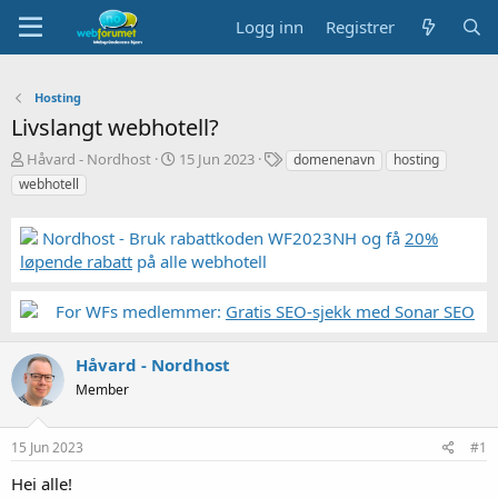
Logg inn
Registrer
Hosting
Livslangt webhotell?
T
S
S
Håvard - Nordhost
15 Jun 2023
domenenavn
hosting
r
t
t
webhotell
å
a
i
d
r
k
Nordhost - Bruk rabattkoden WF2023NH og få
20%
s
t
k
t
d
o
løpende rabatt
på alle webhotell
a
a
r
r
t
d
For WFs medlemmer:
Gratis SEO-sjekk med Sonar SEO
t
o
e
r
Håvard - Nordhost
Member
15 Jun 2023
#1
Hei alle!